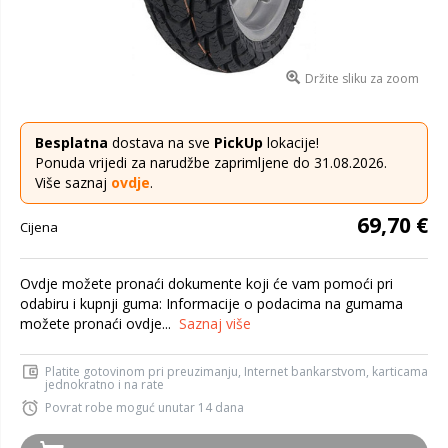
Držite sliku za zoom
Besplatna
dostava na sve
PickUp
lokacije!
Ponuda vrijedi za narudžbe zaprimljene do 31.08.2026.
Više saznaj
ovdje
.
69,70 €
Cijena
Ovdje možete pronaći dokumente koji će vam pomoći pri
odabiru i kupnji guma: Informacije o podacima na gumama
možete pronaći ovdje...
Saznaj više
Platite gotovinom pri preuzimanju, Internet bankarstvom, karticama
jednokratno i na rate
Povrat robe moguć unutar 14 dana