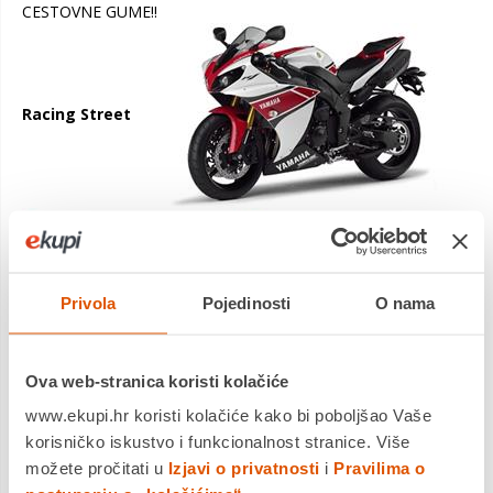
CESTOVNE GUME!!
Racing Street
Ova vrsta guma direktno je proizašla iz trkaćih guma uz manje
Privola
Pojedinosti
O nama
preinake. Konstrukcija karkase te njen profil je ostao
neizmijenjen, dok je sama smjesa više prilagođena cestovnoj
upotrebi. Namijenjene su upotrebi na cesti, uz povremene
Ova web-stranica koristi kolačiće
izlete na stazu. Znači namijenjena je onim vozačima koji se
voze brzo i po cesti i na stazi, a ne žele trošiti ni vrijeme ni
www.ekupi.hr koristi kolačiće kako bi poboljšao Vaše
novac za izmijene guma.
korisničko iskustvo i funkcionalnost stranice. Više
Imaju perfektne performanse po suhom vremenu, dosta loše
možete pročitati u
Izjavi o privatnosti
i
Pravilima o
na mokrom. Zahtijevaju dobro zagrijavanje kod upotrebe na