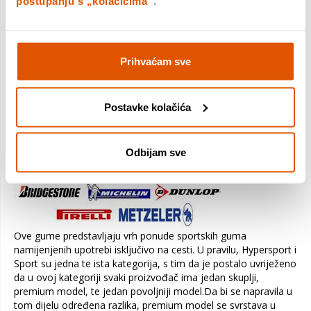
postupanju s „kolačićima“
.
cesti. Prelaze između 2 do 3 tisuće kilometara, i spadaju u viši
cijenovni razred.
Prihvaćam sve
HyperSport
Postavke kolačića
Odbijam sve
Ove gume predstavljaju vrh ponude sportskih guma
namijenjenih upotrebi isključivo na cesti. U pravilu, Hypersport i
Sport su jedna te ista kategorija, s tim da je postalo uvriježeno
da u ovoj kategoriji svaki proizvođač ima jedan skuplji,
premium model, te jedan povoljniji model.Da bi se napravila u
tom dijelu određena razlika, premium model se svrstava u