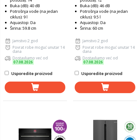
posuđa): 14
posuđa): 12
Buka (dB): 40 dB
Buka (dB): 46 dB
Potrošnja vode (na jedan
Potrošnja vode (na jedan
ciklus): 9 l
ciklus): 9.5 l
Aquastop: Da
Aquastop: Da
Širina: 59.8 cm
Širina: 60 cm
Jamstvo:2 god
Jamstvo:2 god
Povrat robe moguć unutar 14
Povrat robe moguć unutar 14
dana
dana
Dostavljamo već od
Dostavljamo već od
07.08.2026
07.08.2026
Usporedite proizvod
Usporedite proizvod