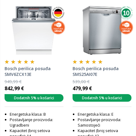
Bosch perilica posuđa
Bosch perilica posuđa
SMV6ZCX13E
SMS25AI07E
949,99 €
539,00 €
842,99 €
479,99 €
Dodatnih 5% u košarici
Dodatnih 5% u košarici
Energetska klasa: B
Energetska klasa: E
Postavljanje proizvoda:
Postavljanje proizvoda:
Ugradbeni
Samostojeći
Kapacitet (broj setova
Kapacitet (broj setova