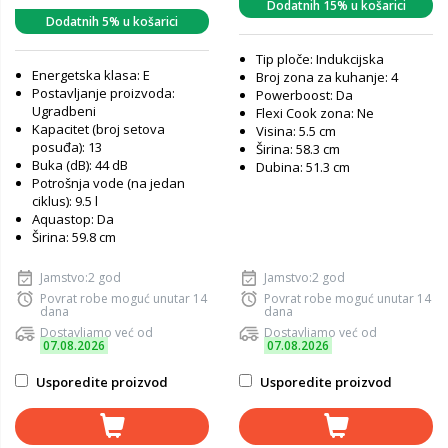
Dodatnih 15% u košarici
Dodatnih 5% u košarici
Tip ploče: Indukcijska
Energetska klasa: E
Broj zona za kuhanje: 4
Postavljanje proizvoda:
Powerboost: Da
Ugradbeni
Flexi Cook zona: Ne
Kapacitet (broj setova
Visina: 5.5 cm
posuđa): 13
Širina: 58.3 cm
Buka (dB): 44 dB
Dubina: 51.3 cm
Potrošnja vode (na jedan
ciklus): 9.5 l
Aquastop: Da
Širina: 59.8 cm
Jamstvo:2 god
Jamstvo:2 god
Povrat robe moguć unutar 14
Povrat robe moguć unutar 14
dana
dana
Dostavljamo već od
Dostavljamo već od
07.08.2026
07.08.2026
Usporedite proizvod
Usporedite proizvod