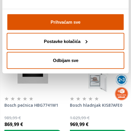
Usporedite proizvod
Usporedite proizvod
Prihvaćam sve
Postavke kolačića
Odbijam sve
Bosch pećnica HBG7741W1
Bosch hladnjak KIS87AFE0
989,99 €
1.029,99 €
869,99 €
969,99 €