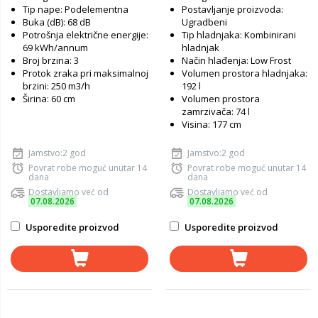
Tip nape: Podelementna
Postavljanje proizvoda:
Buka (dB): 68 dB
Ugradbeni
Potrošnja električne energije:
Tip hladnjaka: Kombinirani
69 kWh/annum
hladnjak
Broj brzina: 3
Način hlađenja: Low Frost
Protok zraka pri maksimalnoj
Volumen prostora hladnjaka:
brzini: 250 m3/h
192 l
Širina: 60 cm
Volumen prostora
zamrzivača: 74 l
Visina: 177 cm
Jamstvo:2 god
Jamstvo:2 god
Povrat robe moguć unutar 14
Povrat robe moguć unutar 14
dana
dana
Dostavljamo već od
Dostavljamo već od
07.08.2026
07.08.2026
Usporedite proizvod
Usporedite proizvod