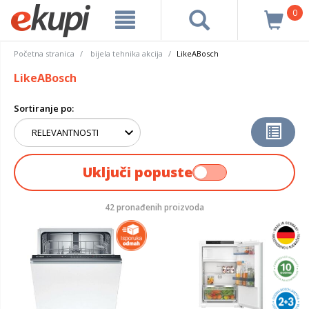
0
Početna stranica
bijela tehnika akcija
LikeABosch
LikeABosch
Sortiranje po:
Uključi popuste
42 pronađenih proizvoda