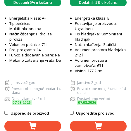
Dodatnih 5% u košarici
Dodatnih 5% u košarici
Energetska klasa: A+
Energetska klasa: E
Tip pećnice:
Postavljanje proizvoda:
Multifunkcionalna
Ugradbeni
Način čišćenja: Hidroliza i
Tip hladnjaka: Kombinirani
piroliza
hladnjak
Volumen pećnice: 71 l
Način hlađenja: Statički
Broj programa: 14
Volumen prostora hladnjaka:
Funkcija dodavanje pare: Ne
212 l
Mekano zatvaranje vrata: Da
Volumen prostora
zamrzivača: 63 l
Visina: 177.2 cm
Jamstvo:2 god
Jamstvo:2 god
Povrat robe moguć unutar 14
Povrat robe moguć unutar 14
dana
dana
Dostavljamo već od
Dostavljamo već od
07.08.2026
07.08.2026
Usporedite proizvod
Usporedite proizvod