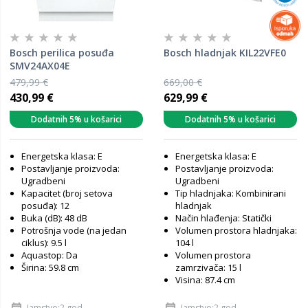
Bosch perilica posuđa
Bosch hladnjak KIL22VFE0
SMV24AX04E
479,99 €
669,00 €
430,99 €
629,99 €
Dodatnih 5% u košarici
Dodatnih 5% u košarici
Energetska klasa: E
Energetska klasa: E
Postavljanje proizvoda:
Postavljanje proizvoda:
Ugradbeni
Ugradbeni
Kapacitet (broj setova
Tip hladnjaka: Kombinirani
posuđa): 12
hladnjak
Buka (dB): 48 dB
Način hlađenja: Statički
Potrošnja vode (na jedan
Volumen prostora hladnjaka:
ciklus): 9.5 l
104 l
Aquastop: Da
Volumen prostora
Širina: 59.8 cm
zamrzivača: 15 l
Visina: 87.4 cm
Jamstvo:2 god
Jamstvo:2 god