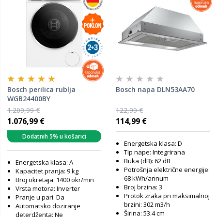
Bosch perilica rublja
Bosch napa DLN53AA70
WGB24400BY
1.209,99 €
122,99 €
1.076,99 €
114,99 €
Dodatnih 5% u košarici
Energetska klasa: D
Tip nape: Integrirana
Buka (dB): 62 dB
Energetska klasa: A
Potrošnja električne energije:
Kapacitet pranja: 9 kg
68 kWh/annum
Broj okretaja: 1400 okr/min
Broj brzina: 3
Vrsta motora: Inverter
Protok zraka pri maksimalnoj
Pranje u pari: Da
brzini: 302 m3/h
Automatsko doziranje
Širina: 53.4 cm
deterdženta: Ne