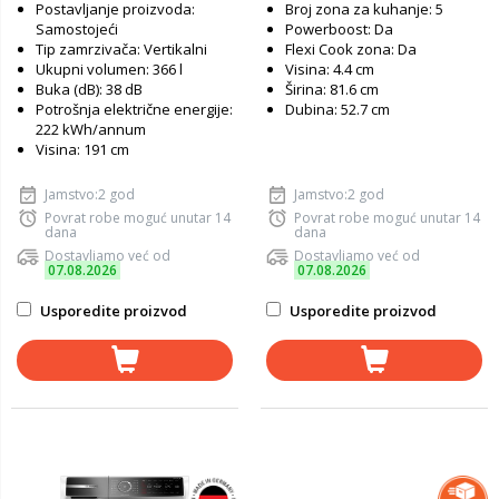
Postavljanje proizvoda:
Broj zona za kuhanje: 5
Samostojeći
Powerboost: Da
Tip zamrzivača: Vertikalni
Flexi Cook zona: Da
Ukupni volumen: 366 l
Visina: 4.4 cm
Buka (dB): 38 dB
Širina: 81.6 cm
Potrošnja električne energije:
Dubina: 52.7 cm
222 kWh/annum
Visina: 191 cm
Jamstvo:2 god
Jamstvo:2 god
Povrat robe moguć unutar 14
Povrat robe moguć unutar 14
dana
dana
Dostavljamo već od
Dostavljamo već od
07.08.2026
07.08.2026
Usporedite proizvod
Usporedite proizvod