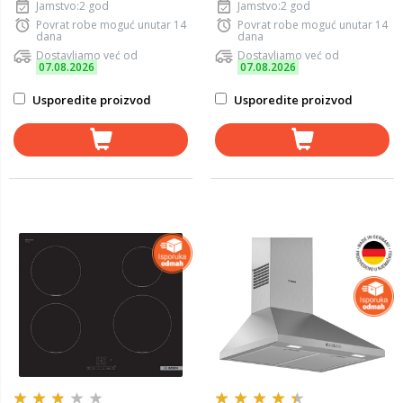
Jamstvo:2 god
Jamstvo:2 god
Povrat robe moguć unutar 14
Povrat robe moguć unutar 14
dana
dana
Dostavljamo već od
Dostavljamo već od
07.08.2026
07.08.2026
Usporedite proizvod
Usporedite proizvod