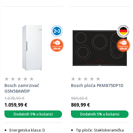
Bosch zamrzivač
Bosch ploča PKM875DP1D
GSN58AWDP
1.078,99 €
969,00 €
1.059,99 €
869,99 €
Dodatnih 5% u košarici
Dodatnih 5% u košarici
Energetska klasa: D
Tip ploče: Staklokeramička