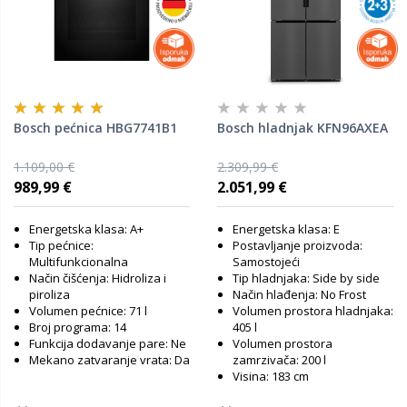
Bosch pećnica HBG7741B1
Bosch hladnjak KFN96AXEA
1.109,00 €
2.309,99 €
989,99 €
2.051,99 €
Energetska klasa: A+
Energetska klasa: E
Tip pećnice:
Postavljanje proizvoda:
Multifunkcionalna
Samostojeći
Način čišćenja: Hidroliza i
Tip hladnjaka: Side by side
piroliza
Način hlađenja: No Frost
Volumen pećnice: 71 l
Volumen prostora hladnjaka:
Broj programa: 14
405 l
Funkcija dodavanje pare: Ne
Volumen prostora
Mekano zatvaranje vrata: Da
zamrzivača: 200 l
Visina: 183 cm