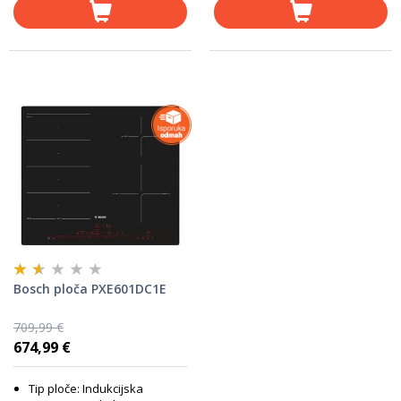
Bosch ploča PXE601DC1E
709,99 €
674,99 €
Tip ploče: Indukcijska