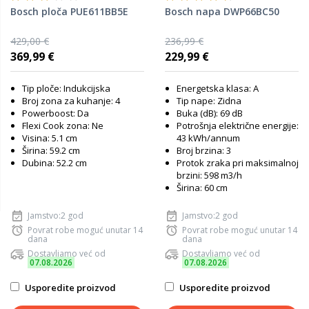
Bosch ploča PUE611BB5E
Bosch napa DWP66BC50
429,00 €
236,99 €
369,99 €
229,99 €
Tip ploče: Indukcijska
Energetska klasa: A
Broj zona za kuhanje: 4
Tip nape: Zidna
Powerboost: Da
Buka (dB): 69 dB
Flexi Cook zona: Ne
Potrošnja električne energije:
Visina: 5.1 cm
43 kWh/annum
Širina: 59.2 cm
Broj brzina: 3
Dubina: 52.2 cm
Protok zraka pri maksimalnoj
brzini: 598 m3/h
Širina: 60 cm
Jamstvo:2 god
Jamstvo:2 god
Povrat robe moguć unutar 14
Povrat robe moguć unutar 14
dana
dana
Dostavljamo već od
Dostavljamo već od
07.08.2026
07.08.2026
Usporedite proizvod
Usporedite proizvod