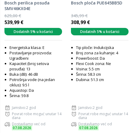
Bosch perilica posuđa
Bosch ploča PUE645BB5D
SMV46KX04E
629,00 €
345,99 €
539,99 €
308,99 €
Dodatnih 5% u košarici
Dodatnih 5% u košarici
Energetska klasa: E
Tip ploče: Indukcijska
Postavljanje proizvoda:
Broj zona za kuhanje: 4
Ugradbeni
Powerboost: Da
Kapacitet (broj setova
Flexi Cook zona: Ne
posuđa): 13
Visina: 5.5 cm
Buka (dB): 46 dB
Širina: 58.3 cm
Potrošnja vode (na jedan
Dubina: 51.3 cm
ciklus): 9.5 l
Aquastop: Da
Širina: 59.8
Jamstvo:2 god
Jamstvo:2 god
Povrat robe moguć unutar 14
Povrat robe moguć unutar 14
dana
dana
Dostavljamo već od
Dostavljamo već od
07.08.2026
07.08.2026