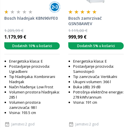
Bosch hladnjak KBN96VFE0
Bosch zamrzivač
GSN58AWEV
1.209,99 €
1.119,00 €
1.179,99 €
999,99 €
Dodatnih 10% u košarici
Dodatnih 5% u košarici
Energetska klasa: E
Energetska klasa: E
Postavljanje proizvoda:
Postavljanje proizvoda:
Ugradbeni
Samostojeći
Tip hladnjaka: Kombinirani
Tip zamrzivača: Vertikalni
hladnjak
Ukupni volumen: 366 l
Način hlađenja: Low Frost
Buka (dB): 39 dB
Volumen prostora hladnjaka:
Potrošnja električne energije:
285 l
278 kWh/annum
Volumen prostora
Visina: 191 cm
zamrzivača: 98 l
Visina: 193.5 cm
Jamstvo:2 god
Jamstvo:2 god