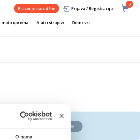
0
Praćenje narudžbe
Prijava / Registracija
i moto oprema
Alati i strojevi
Dom i vrt
PRIJAVITE SE
O nama