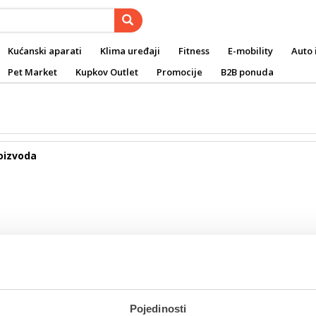
Kućanski aparati
Klima uređaji
Fitness
E-mobility
Auto 
Pet Market
Kupkov Outlet
Promocije
B2B ponuda
oizvoda
atni newsletter
Pojedinosti