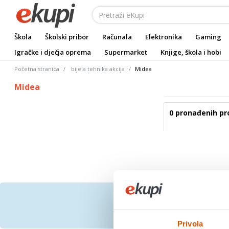
Škola
Školski pribor
Računala
Elektronika
Gaming
Igračke i dječja oprema
Supermarket
Knjige, škola i hobi
Početna stranica
bijela tehnika akcija
Midea
Midea
0 pronađenih pr
Prijavite se na bespl
Privola