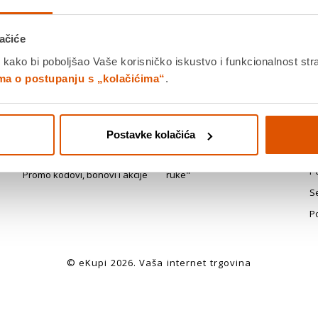
ačiće
 kako bi poboljšao Vaše korisničko iskustvo i funkcionalnost str
Plaćanje
Dostava
P
ima o postupanju s „kolačićima“
.
r
Plaćanja i naplata
Brza i pouzdana dostava
Iz
n
Naručivanje i proces kupnje
Dostava u stan
u
Postavke kolačića
Računi (maloprodajni, R1, e-
PickUp i Paketomat
Po
računi)
je
Montaža uređaja - "ključ u
P
Promo kodovi, bonovi i akcije
ruke"
S
P
© eKupi
2026
. Vaša internet trgovina