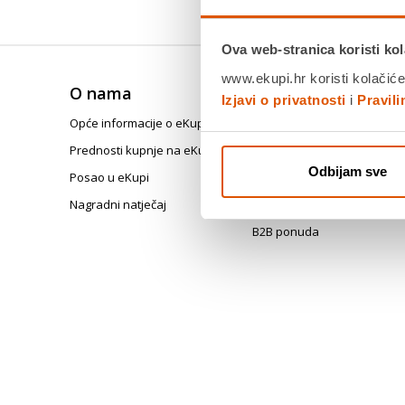
Ova web-stranica koristi kol
www.ekupi.hr koristi kolačiće
O nama
Trebate pomoć?
Izjavi o privatnosti
i
Pravil
Opće informacije o eKupi
Česta pitanja
Prednosti kupnje na eKupi
Registracija i korisnički raču
Odbijam sve
Posao u eKupi
Tehničke poteškoće
Nagradni natječaj
Posebni programi i kampan
B2B ponuda