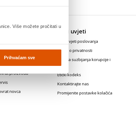
anice. Više možete pročitati u
ovrat, zamjena i
Opći uvjeti
askid ugovora
Opći uvjeti poslovanja
java za jednostrani raskid
Izjava o privatnosti
govora
Prihvaćam sve
Politika suzbijanja korupcije i
vrati i prigovori
mita
ovrat proizvoda
Etički kodeks
ervis
Kontaktirajte nas
ovrat novca
Promijenite postavke kolačića