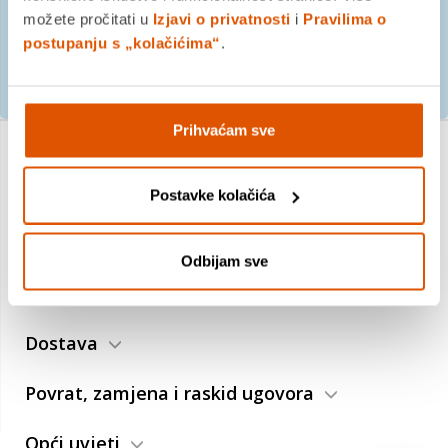
možete pročitati u
Izjavi o privatnosti
i
Pravilima o
postupanju s „kolačićima“
.
PRIJAVITE SE
Prihvaćam sve
O nama
Postavke kolačića
Trebate pomoć?
Odbijam sve
Plaćanje
Dostava
Povrat, zamjena i raskid ugovora
Opći uvjeti