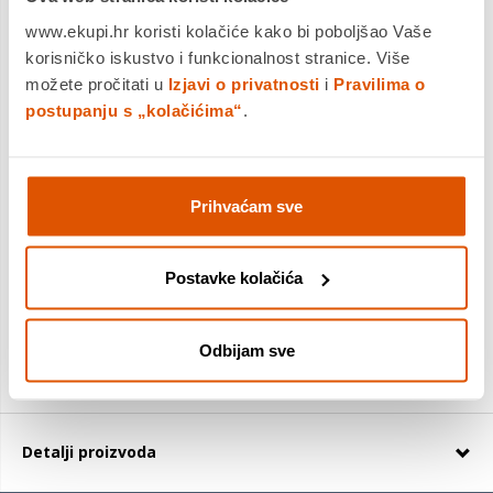
www.ekupi.hr koristi kolačiće kako bi poboljšao Vaše
Drvena kuhača / vrh, rupa
Saznaj više
korisničko iskustvo i funkcionalnost stranice. Više
možete pročitati u
Izjavi o privatnosti
i
Pravilima o
Dostavljamo već od
07.08.2026
postupanju s „kolačićima“
.
Platite gotovinom pri preuzimanju, Internet bankarstvom, karticama
jednokratno i na rate
Povrat robe moguć unutar 14 dana
Prihvaćam sve
Postavke kolačića
DODAJTE U KOŠARICU
Odbijam sve
KUPITE ODMAH
Detalji proizvoda