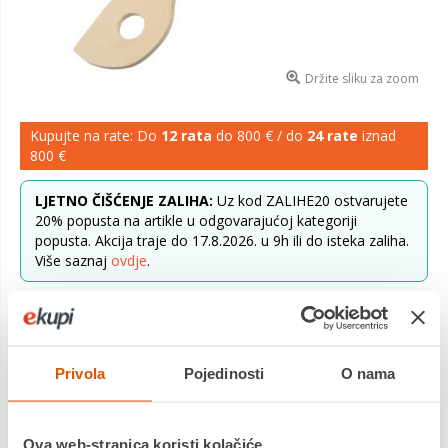
Držite sliku za zoom
Kupujte na rate: Do
12 rata
do 800 € / do
24 rate
iznad
800 €
LJETNO ČIŠĆENJE ZALIHA:
Uz kod ZALIHE20 ostvarujete
20% popusta na artikle u odgovarajućoj kategoriji
popusta. Akcija traje do 17.8.2026. u 9h ili do isteka zaliha.
Više saznaj
ovdje
.
Besplatna
dostava na sve
PickUp
lokacije!
Ponuda vrijedi za narudžbe zaprimljene do 31.08.2026.
Više saznaj
ovdje
.
Privola
Pojedinosti
O nama
Najniža cijena u
0,87 €
prethodnih 30 dana
0,79 €
Cijena
Ova web-stranica koristi kolačiće