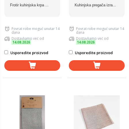
Frotir kuhinjska krpa ...
Kuhinjska pregača izra...
Povrat robe moguć unutar 14
Povrat robe moguć unutar 14
dana
dana
Dostavljamo već od
Dostavljamo već od
14.08.2026
14.08.2026
Usporedite proizvod
Usporedite proizvod