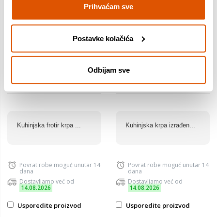
Prihvaćam sve
Postavke kolačića
Kuhinjska krpa frotir,
Krpa kuhinjska, 50x70cm,
38x63cm, tamno siva
sitne pruge, mint
Odbijam sve
3,50 €
2,90 €
Kuhinjska frotir krpa ...
Kuhinjska krpa izrađen...
Povrat robe moguć unutar 14
Povrat robe moguć unutar 14
dana
dana
Dostavljamo već od
Dostavljamo već od
14.08.2026
14.08.2026
Usporedite proizvod
Usporedite proizvod