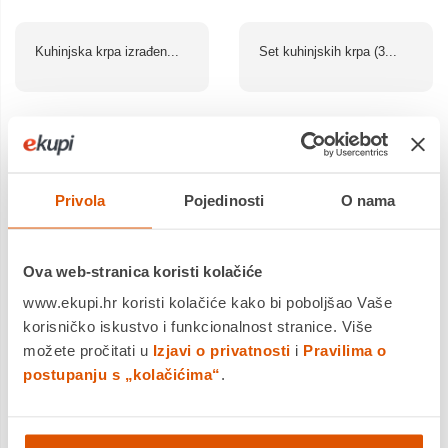
Kuhinjska krpa izrađen...
Set kuhinjskih krpa (3...
Povrat robe moguć unutar 14
Povrat robe moguć unutar 14
dana
dana
Dostavljamo već od
Dostavljamo već od
14.08.2026
14.08.2026
Privola
Pojedinosti
O nama
Usporedite proizvod
Usporedite proizvod
Ova web-stranica koristi kolačiće
www.ekupi.hr koristi kolačiće kako bi poboljšao Vaše
korisničko iskustvo i funkcionalnost stranice. Više
možete pročitati u
Izjavi o privatnosti
i
Pravilima o
postupanju s „kolačićima“
.