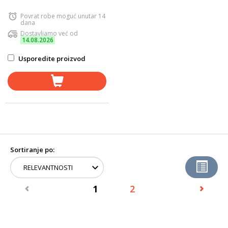
Povrat robe moguć unutar 14
dana
Dostavljamo već od
14.08.2026
Usporedite proizvod
Sortiranje po:
1
2