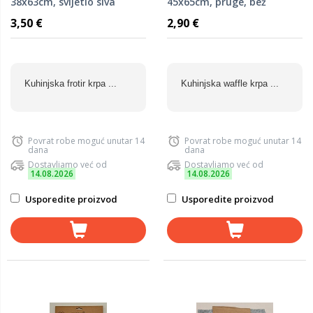
38x63cm, svijetlo siva
45x65cm, pruge, bež
3,50 €
2,90 €
Kuhinjska frotir krpa ...
Kuhinjska waffle krpa ...
Povrat robe moguć unutar 14
Povrat robe moguć unutar 14
dana
dana
Dostavljamo već od
Dostavljamo već od
14.08.2026
14.08.2026
Usporedite proizvod
Usporedite proizvod