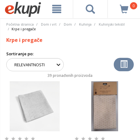
0
Početna stranica
Dom i vrt
Dom
Kuhinja
Kuhinjski tekstil
Krpe i pregače
Krpe i pregače
Sortiranje po:
39 pronađenih proizvoda