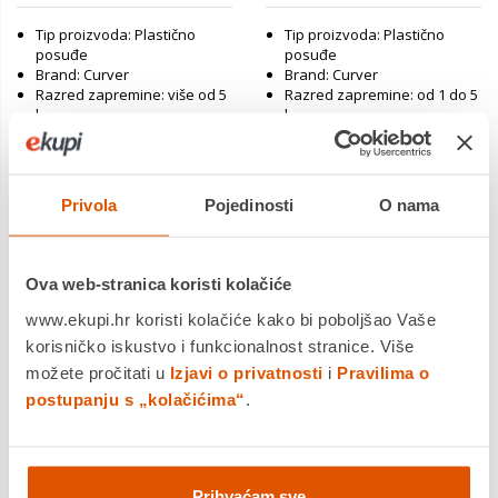
Tip proizvoda: Plastično
Tip proizvoda: Plastično
posuđe
posuđe
Brand: Curver
Brand: Curver
Razred zapremine: više od 5
Razred zapremine: od 1 do 5
l
l
Povrat robe moguć unutar 14
Povrat robe moguć unutar 14
dana
dana
Dostavljamo već od
Dostavljamo već od
Privola
Pojedinosti
O nama
19.08.2026
19.08.2026
Usporedite proizvod
Usporedite proizvod
Ova web-stranica koristi kolačiće
www.ekupi.hr koristi kolačiće kako bi poboljšao Vaše
korisničko iskustvo i funkcionalnost stranice. Više
možete pročitati u
Izjavi o privatnosti
i
Pravilima o
postupanju s „kolačićima“
.
Prihvaćam sve