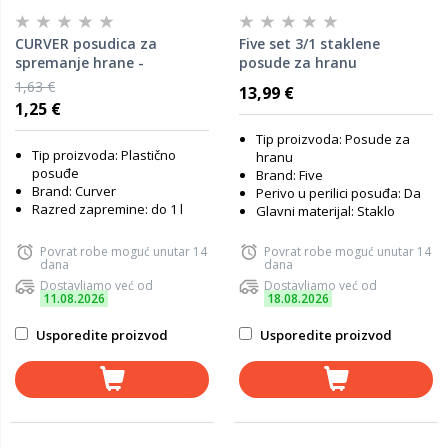
CURVER posudica za
Five set 3/1 staklene
spremanje hrane -
posude za hranu
FRESH&GO, 0.5L
1,63 €
13,99 €
1,25 €
Tip proizvoda: Posude za
Tip proizvoda: Plastično
hranu
posuđe
Brand: Five
Brand: Curver
Perivo u perilici posuđa: Da
Razred zapremine: do 1 l
Glavni materijal: Staklo
Povrat robe moguć unutar 14
Povrat robe moguć unutar 14
dana
dana
Dostavljamo već od
Dostavljamo već od
11.08.2026
18.08.2026
Usporedite proizvod
Usporedite proizvod