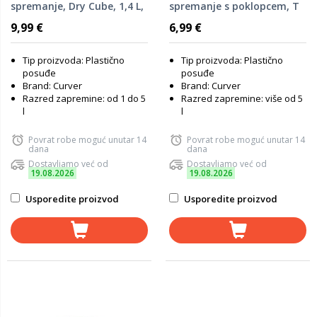
spremanje, Dry Cube, 1,4 L,
spremanje s poklopcem, T
22,5 x 16 x 6 cm,
Box, 14 L, 26,5 x 38 x 19 cm,
9,99 €
6,99 €
Transparent/siva boja
Transparent boja
Tip proizvoda: Plastično
Tip proizvoda: Plastično
posuđe
posuđe
Brand: Curver
Brand: Curver
Razred zapremine: od 1 do 5
Razred zapremine: više od 5
l
l
Povrat robe moguć unutar 14
Povrat robe moguć unutar 14
dana
dana
Dostavljamo već od
Dostavljamo već od
19.08.2026
19.08.2026
Usporedite proizvod
Usporedite proizvod