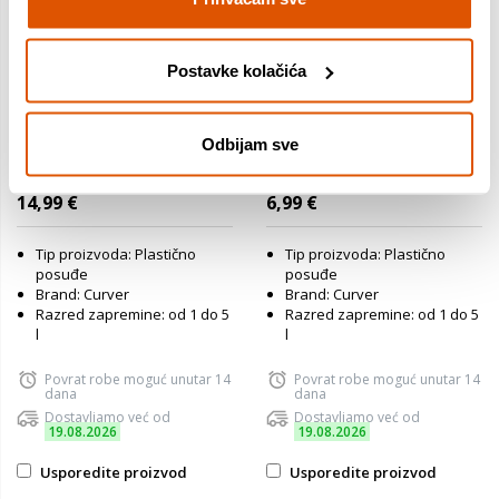
Postavke kolačića
Odbijam sve
CURVER posudica za
CURVER posuda za
spremanje, Dry Cube, 2,3 L,
miješanje, 3 L, 25,8 x 24,3 x
12 x 12 x 24,5 cm,
14,9 cm, Bijela boja
14,99 €
6,99 €
Transparent/siva boja
Tip proizvoda: Plastično
Tip proizvoda: Plastično
posuđe
posuđe
Brand: Curver
Brand: Curver
Razred zapremine: od 1 do 5
Razred zapremine: od 1 do 5
l
l
Povrat robe moguć unutar 14
Povrat robe moguć unutar 14
dana
dana
Dostavljamo već od
Dostavljamo već od
19.08.2026
19.08.2026
Usporedite proizvod
Usporedite proizvod