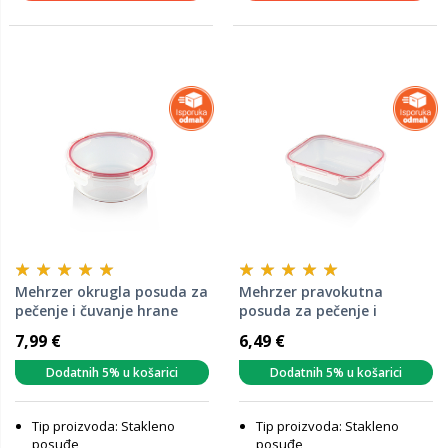
Mehrzer okrugla posuda za
Mehrzer pravokutna
pečenje i čuvanje hrane
posuda za pečenje i
BAKE & LOCK, 930 ml
čuvanje hrane BAKE &
7,99 €
6,49 €
LOCK, 625 ml
Dodatnih 5% u košarici
Dodatnih 5% u košarici
Tip proizvoda: Stakleno
Tip proizvoda: Stakleno
posuđe
posuđe