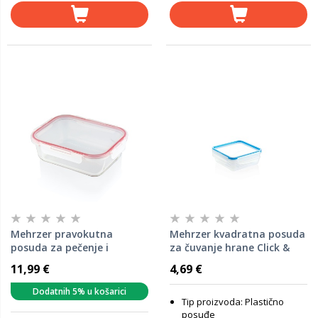
Mehrzer pravokutna
Mehrzer kvadratna posuda
posuda za pečenje i
za čuvanje hrane Click &
čuvanje hrane BAKE &
Lock, 0.8 l
11,99 €
4,69 €
LOCK, 2150 ml
Dodatnih 5% u košarici
Tip proizvoda: Plastično
posuđe