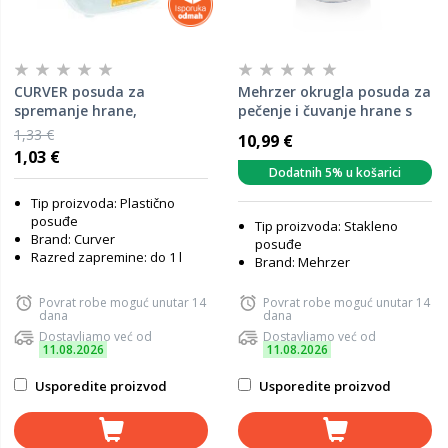
CURVER posuda za
Mehrzer okrugla posuda za
spremanje hrane,
pečenje i čuvanje hrane s
Fresh&go, 0.25L
razdjelnikom BAKE & LOCK,
1,33 €
10,99 €
800 ml
1,03 €
Dodatnih 5% u košarici
Tip proizvoda: Plastično
posuđe
Tip proizvoda: Stakleno
Brand: Curver
posuđe
Razred zapremine: do 1 l
Brand: Mehrzer
Povrat robe moguć unutar 14
Povrat robe moguć unutar 14
dana
dana
Dostavljamo već od
Dostavljamo već od
11.08.2026
11.08.2026
Usporedite proizvod
Usporedite proizvod