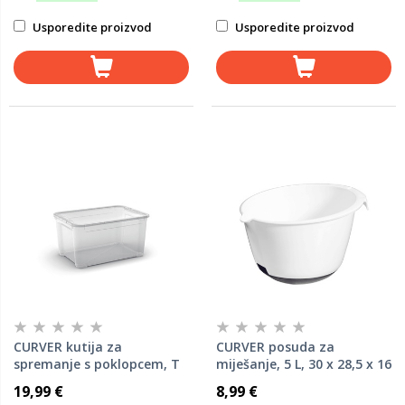
Usporedite proizvod
Usporedite proizvod
CURVER kutija za
CURVER posuda za
spremanje s poklopcem, T
miješanje, 5 L, 30 x 28,5 x 16
Box, 47 L, 39 x 55,5 x 28,5
cm, Bijela boja
19,99 €
8,99 €
cm, Transparent boja