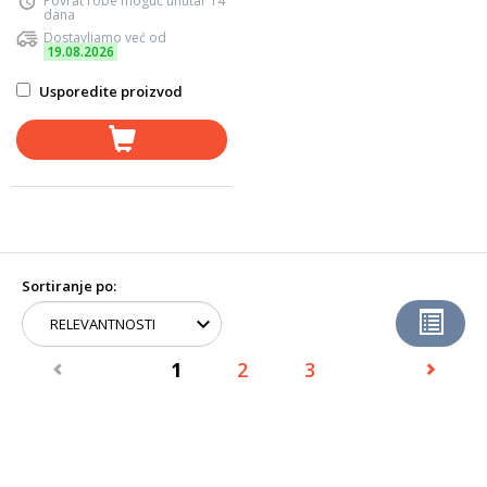
Povrat robe moguć unutar 14
dana
Dostavljamo već od
19.08.2026
Usporedite proizvod
Sortiranje po:
1
2
3