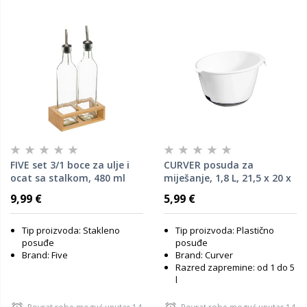
FIVE set 3/1 boce za ulje i
CURVER posuda za
ocat sa stalkom, 480 ml
miješanje, 1,8 L, 21,5 x 20 x
13,2 cm, Bijela boja
9,99 €
5,99 €
Tip proizvoda: Stakleno
Tip proizvoda: Plastično
posuđe
posuđe
Brand: Five
Brand: Curver
Razred zapremine: od 1 do 5
l