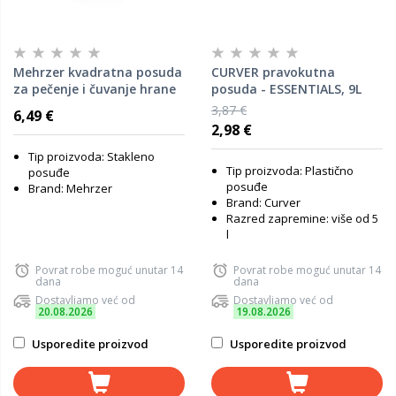
Mehrzer kvadratna posuda
CURVER pravokutna
za pečenje i čuvanje hrane
posuda - ESSENTIALS, 9L
BAKE & LOCK, 768 ml
3,87 €
6,49 €
2,98 €
Tip proizvoda: Stakleno
Tip proizvoda: Plastično
posuđe
posuđe
Brand: Mehrzer
Brand: Curver
Razred zapremine: više od 5
l
Povrat robe moguć unutar 14
Povrat robe moguć unutar 14
dana
dana
Dostavljamo već od
Dostavljamo već od
20.08.2026
19.08.2026
Usporedite proizvod
Usporedite proizvod