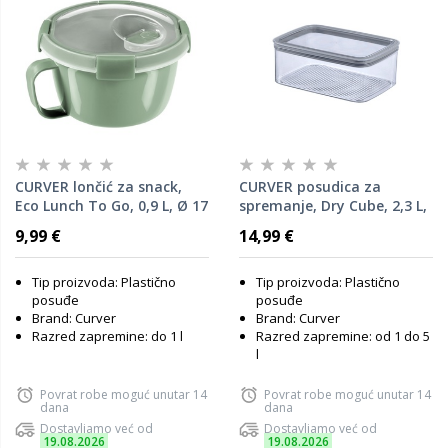
CURVER lončić za snack,
CURVER posudica za
Eco Lunch To Go, 0,9 L, Ø 17
spremanje, Dry Cube, 2,3 L,
x 11 cm, Zelena boja
22,5 x 16 x 9 cm,
9,99 €
14,99 €
Transp./siva boja
Tip proizvoda: Plastično
Tip proizvoda: Plastično
posuđe
posuđe
Brand: Curver
Brand: Curver
Razred zapremine: do 1 l
Razred zapremine: od 1 do 5
l
Povrat robe moguć unutar 14
Povrat robe moguć unutar 14
dana
dana
Dostavljamo već od
Dostavljamo već od
19.08.2026
19.08.2026