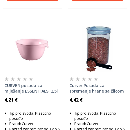
CURVER posuda za
Curver Posuda za
miješanje ESSENTIALS, 2,5l
spremanje hrane sa žlicom
(23,1 x 11 x 20,3 cm)
1,7 L
4,21 €
4,42 €
Tip proizvoda: Plastično
Tip proizvoda: Plastično
posuđe
posuđe
Brand: Curver
Brand: Curver
Razred zapremine: od 1 do 5
Razred zapremine: od 1 do 5