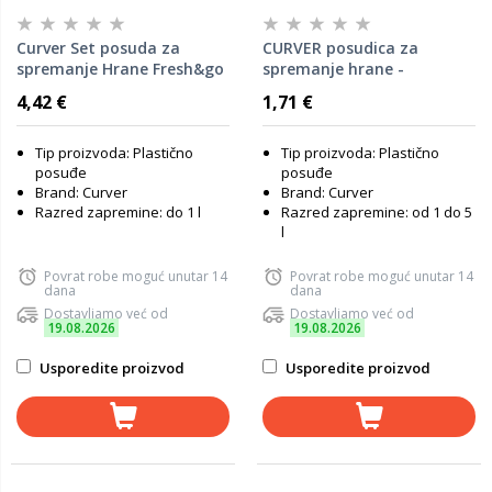
Curver Set posuda za
CURVER posudica za
spremanje Hrane Fresh&go
spremanje hrane -
3/1 0,8 L
FRESH&GO, 1L
4,42 €
1,71 €
Tip proizvoda: Plastično
Tip proizvoda: Plastično
posuđe
posuđe
Brand: Curver
Brand: Curver
Razred zapremine: do 1 l
Razred zapremine: od 1 do 5
l
Povrat robe moguć unutar 14
Povrat robe moguć unutar 14
dana
dana
Dostavljamo već od
Dostavljamo već od
19.08.2026
19.08.2026
Usporedite proizvod
Usporedite proizvod