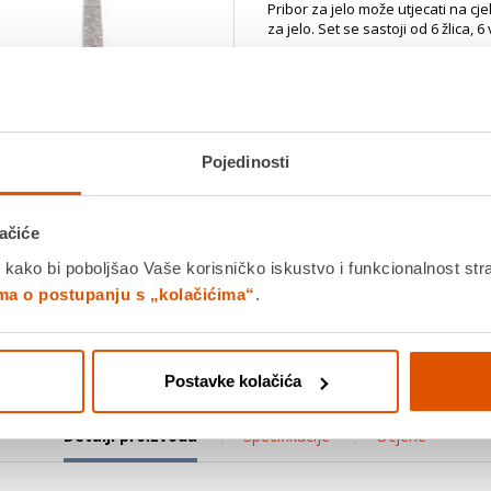
Pribor za jelo može utjecati na cj
za jelo. Set se sastoji od 6 žlica, 6
Dostavljamo već od
18.08.202
Platite gotovinom pri preuziman
Povrat robe moguć unutar 14 
Pojedinosti
Povucite preko slike za zoom
ačiće
DODA
 kako bi poboljšao Vaše korisničko iskustvo i funkcionalnost str
ima o postupanju s „kolačićima“
.
K
Usporedite proizvod
Postavke kolačića
Detalji proizvoda
Specifikacije
Ocjene