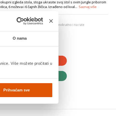
elokupni izgleda stola, stoga ukrasite svoj stol s ovim Jungle priborom
 vilica, 6 noževa i 6 čajnih žličica. Izrađeno od kval...
Saznaj više
6
ju, Internet bankarstvom, karticama jednokratno i na rate
dana
O nama
JTE U KOŠARICU
anice. Više možete pročitati u
UPITE ODMAH
Prihvaćam sve