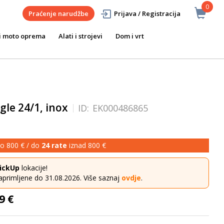
0
Praćenje narudžbe
Prijava / Registracija
i moto oprema
Alati i strojevi
Dom i vrt
gle 24/1, inox
ID:
EK000486865
o 800 € / do
24 rate
iznad 800 €
ickUp
lokacije!
aprimljene do 31.08.2026. Više saznaj
ovdje
.
9 €