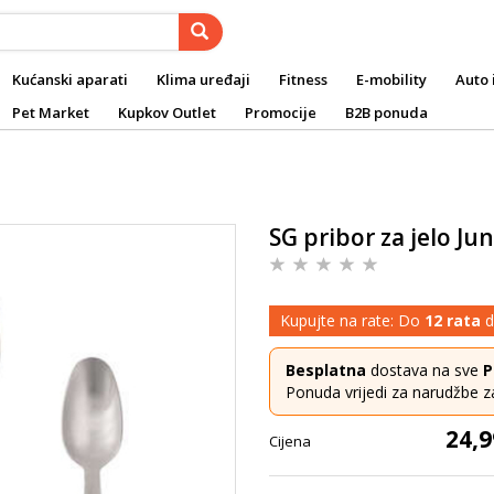
Kućanski aparati
Klima uređaji
Fitness
E-mobility
Auto 
Pet Market
Kupkov Outlet
Promocije
B2B ponuda
SG pribor za jelo Jun
Kupujte na rate: Do
12 rata
d
Besplatna
dostava na sve
P
Ponuda vrijedi za narudžbe z
24,9
Cijena