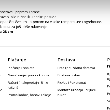
dnostavnu pripremu hrane.
avno, bilo ručno ili u perilici posuđa.
lopac čini čvrstim i otpornim na visoke temperature i ogrebotine.
lopca za još lakše rukovanje.
a 28 cm
Plaćanje
Dostava
P
r
Plaćanja i naplata
Brza i pouzdana dostava
Iz
n
Naručivanje i proces kupnje
Dostava u stan
u
Računi (maloprodajni, R1, e-
PickUp i Paketomat
Po
računi)
je
Montaža uređaja - "ključ u
P
Promo kodovi, bonovi i akcije
ruke"
S
P