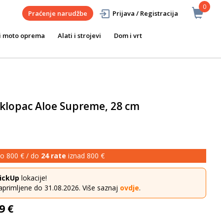
0
Praćenje narudžbe
Prijava / Registracija
i moto oprema
Alati i strojevi
Dom i vrt
oklopac Aloe Supreme, 28 cm
o 800 € / do
24 rate
iznad 800 €
ickUp
lokacije!
aprimljene do 31.08.2026. Više saznaj
ovdje
.
9 €