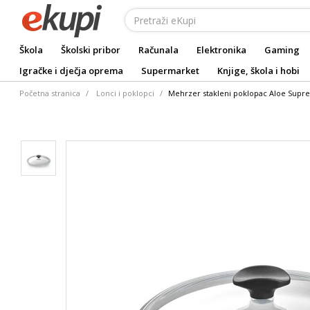
Škola
Školski pribor
Računala
Elektronika
Gaming
Igračke i dječja oprema
Supermarket
Knjige, škola i hobi
Početna stranica
Lonci i poklopci
Mehrzer stakleni poklopac Aloe Supr