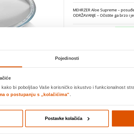
MEHRZER Aloe Supreme – posuđe 
ODRŽAVANJE – Očistite ga brzo i j
Dostavljamo već od
18.08.202
Platite gotovinom pri preuziman
Povrat robe moguć unutar 14 
Pojedinosti
Povucite preko slike za zoom
DODA
ačiće
 kako bi poboljšao Vaše korisničko iskustvo i funkcionalnost str
ima o postupanju s „kolačićima“
.
K
Usporedite proizvod
Postavke kolačića
Detalji proizvoda
Specifikacije
Ocjene