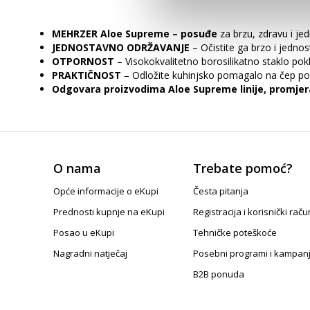
MEHRZER Aloe Supreme – posuđe
za brzu, zdravu i je
JEDNOSTAVNO ODRŽAVANJE
– Očistite ga brzo i jednost
OTPORNOST
– Visokokvalitetno borosilikatno staklo pok
PRAKTIČNOST
– Odložite kuhinjsko pomagalo na čep pok
Odgovara proizvodima Aloe Supreme linije, promjer
O nama
Trebate pomoć?
Opće informacije o eKupi
Česta pitanja
Prednosti kupnje na eKupi
Registracija i korisnički raču
Posao u eKupi
Tehničke poteškoće
Nagradni natječaj
Posebni programi i kampan
B2B ponuda