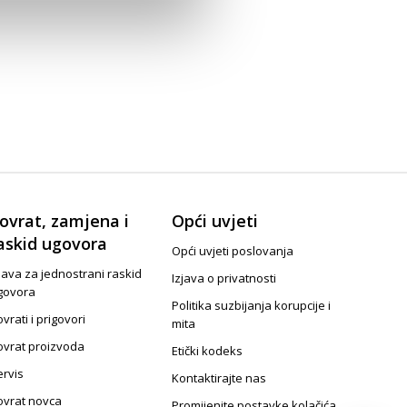
ovrat, zamjena i
Opći uvjeti
askid ugovora
Opći uvjeti poslovanja
java za jednostrani raskid
Izjava o privatnosti
govora
Politika suzbijanja korupcije i
vrati i prigovori
mita
ovrat proizvoda
Etički kodeks
ervis
Kontaktirajte nas
ovrat novca
Promijenite postavke kolačića