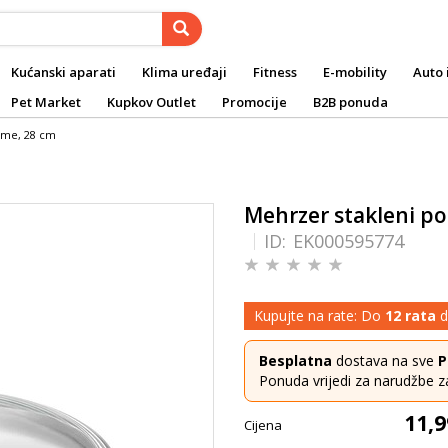
Kućanski aparati
Klima uređaji
Fitness
E-mobility
Auto 
Pet Market
Kupkov Outlet
Promocije
B2B ponuda
eme, 28 cm
Mehrzer stakleni p
ID:
EK000595774
Kupujte na rate: Do
12 rata
d
Besplatna
dostava na sve
P
Ponuda vrijedi za narudžbe z
11,9
Cijena