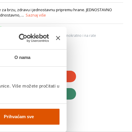
za brzu, zdravu i jednostavnu pripremu hrane. JEDNOSTAVNO
ednostavno, ...
Saznaj više
6
ju, Internet bankarstvom, karticama jednokratno i na rate
dana
O nama
JTE U KOŠARICU
anice. Više možete pročitati u
UPITE ODMAH
Prihvaćam sve