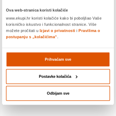
MOGLO BI VAS ZANIMATI I OVO
Ova web-stranica koristi kolačiće
www.ekupi.hr koristi kolačiće kako bi poboljšao Vaše
korisničko iskustvo i funkcionalnost stranice. Više
možete pročitati u
Izjavi o privatnosti
i
Pravilima o
postupanju s „kolačićima“
.
Prihvaćam sve
KORKMAZ Perla set posuđa 8/1 - A1606
Postavke kolačića
149,99 €
134,99 €
Odbijam sve
+