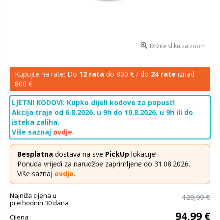
Držite sliku za zoom
Kupujte na rate: Do
12 rata
do 800 € / do
24 rate
iznad
800 €
LJETNI KODOVI: Kupko dijeli kodove za popust!
Akcija traje od 6.8.2026. u 9h do 10.8.2026. u 9h ili do
isteka zaliha.
Više saznaj
ovdje
.
Besplatna
dostava na sve
PickUp
lokacije!
Ponuda vrijedi za narudžbe zaprimljene do 31.08.2026.
Više saznaj
ovdje
.
Najniža cijena u
129,99 €
prethodnih 30 dana
94,99 €
Cijena