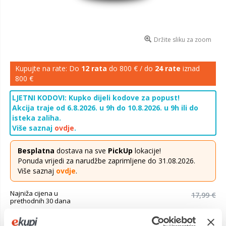
Držite sliku za zoom
Kupujte na rate: Do
12 rata
do 800 € / do
24 rate
iznad
800 €
LJETNI KODOVI: Kupko dijeli kodove za popust!
Akcija traje od 6.8.2026. u 9h do 10.8.2026. u 9h ili do
isteka zaliha.
Više saznaj
ovdje
.
Besplatna
dostava na sve
PickUp
lokacije!
Ponuda vrijedi za narudžbe zaprimljene do 31.08.2026.
Više saznaj
ovdje
.
Najniža cijena u
17,99 €
prethodnih 30 dana
16,99 €
Cijena