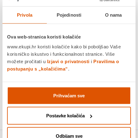
Vrhunsko kvalitetno posuđe svjetskog proizvođača Korkmaz.
Privola
Pojedinosti
O nama
Primjena novih tehnologija u izradi posuđa, omogućava
pripremu zdravih namirnica, energetsku uštedu i kraće vrijeme
kuhanja što je u skladu...
Saznaj više
Ova web-stranica koristi kolačiće
Dostavljamo već od
17.08.2026
www.ekupi.hr koristi kolačiće kako bi poboljšao Vaše
Platite gotovinom pri preuzimanju, Internet bankarstvom, karticama
korisničko iskustvo i funkcionalnost stranice. Više
jednokratno i na rate
možete pročitati u
Izjavi o privatnosti
i
Pravilima o
Povrat robe moguć unutar 14 dana
postupanju s „kolačićima“
.
DODAJTE U KOŠARICU
Prihvaćam sve
KUPITE ODMAH
Postavke kolačića
Odbijam sve