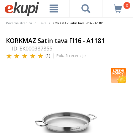
0
Početna stranica
Tave
KORKMAZ Satin tava FI16 - A1181
KORKMAZ Satin tava FI16 - A1181
ID
EK000387855
(1)
Pokaži recenzije