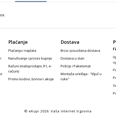
nox.
Plaćanje
Dostava
P
r
Plaćanja i naplata
Brza i pouzdana dostava
Iz
n
Naručivanje i proces kupnje
Dostava u stan
u
Računi (maloprodajni, R1, e-
PickUp i Paketomat
Po
računi)
je
Montaža uređaja - "ključ u
P
Promo kodovi, bonovi i akcije
ruke"
S
P
© eKupi
2026
. Vaša internet trgovina