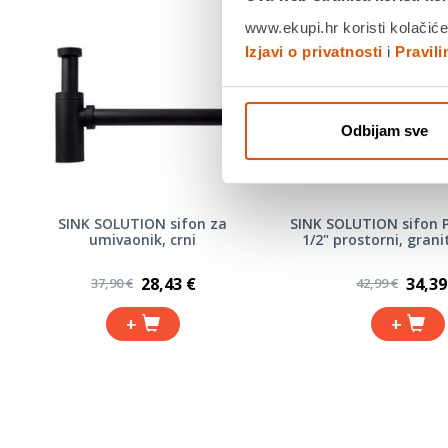
www.ekupi.hr koristi kolačiće
Izjavi o privatnosti
i
Pravil
Odbijam sve
SINK SOLUTION sifon za
SINK SOLUTION sifon 
umivaonik, crni
1/2" prostorni, granit
28,43 €
34,39
37,90 €
42,99 €
+
+