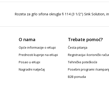
Rozeta za grlo sifona okrugla fi 114 (3 1/2") Sink Solution, i
O nama
Trebate pomoć?
Opće informacije o eKupi
Česta pitanja
Prednosti kupnje na eKupi
Registracija i korisnički raču
Posao u eKupi
Tehničke poteškoće
Nagradni natječaj
Posebni programi i kampan
B2B ponuda