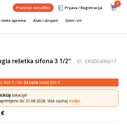
0
Praćenje narudžbe
Prijava / Registracija
i moto oprema
Alati i strojevi
Dom i vrt
la rešetka sifona 3 1/2"
ID:
EK000496617
o 800 € / do
24 rate
iznad 800 €
ickUp
lokacije!
aprimljene do 31.08.2026. Više saznaj
ovdje
.
 €