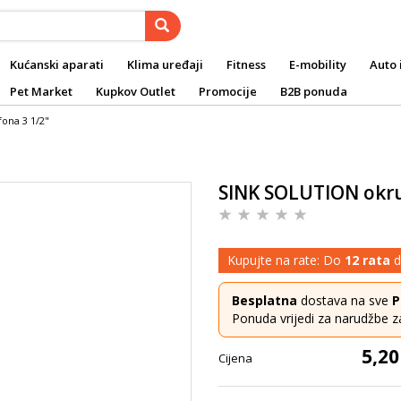
Kućanski aparati
Klima uređaji
Fitness
E-mobility
Auto 
Pet Market
Kupkov Outlet
Promocije
B2B ponuda
ona 3 1/2"
SINK SOLUTION okrug
Kupujte na rate: Do
12 rata
d
Besplatna
dostava na sve
P
Ponuda vrijedi za narudžbe z
5,20
Cijena