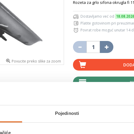
Rozeta za grlo sifona okrugla fi 11
Dostavljamo već od
18.08.202
Platite gotovinom pri preuziman
Povrat robe moguć unutar 14 
Povucite preko slike za zoom
DODA
K
Usporedite proizvod
Pojedinosti
MOGLO BI VAS ZANIMATI I OVO
ačiće