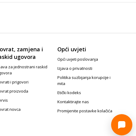
ovrat, zamjena i
Opći uvjeti
askid ugovora
Opći uvjeti poslovanja
java za jednostrani raskid
Izjava o privatnosti
govora
Politika suzbijanja korupcije i
vrati i prigovori
mita
ovrat proizvoda
Etički kodeks
ervis
Kontaktirajte nas
ovrat novca
Promijenite postavke kolačića