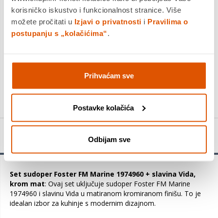
Platite gotovinom pri preuzimanju, Internet bankarstvom, karticama
korisničko iskustvo i funkcionalnost stranice. Više
jednokratno i na rate
možete pročitati u
Izjavi o privatnosti
i
Pravilima o
Povrat robe moguć unutar 14 dana
postupanju s „kolačićima“
.
PROIZVOD JE NEDOSTUPAN
KUPITE ODMAH
Prihvaćam sve
Usporedite proizvod
Postavke kolačića
Detalji proizvoda
Odbijam sve
Set sudoper Foster FM Marine 1974960 + slavina Vida,
krom mat
: Ovaj set uključuje sudoper Foster FM Marine
1974960 i slavinu Vida u matiranom kromiranom finišu. To je
idealan izbor za kuhinje s modernim dizajnom.