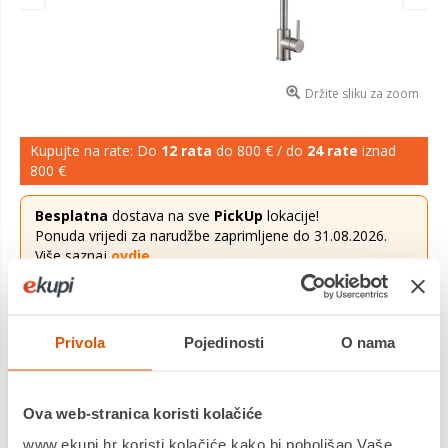
Držite sliku za zoom
Kupujte na rate: Do
12 rata
do 800 € / do
24 rate
iznad
800 €
Besplatna
dostava na sve
PickUp
lokacije!
Ponuda vrijedi za narudžbe zaprimljene do 31.08.2026.
Više saznaj
ovdje
.
339,00 €
Cijena
Privola
Pojedinosti
O nama
Set sudoper Foster FM Marine 1974960 + slavina Vida, krom
mat: Ovaj set uključuje sudoper Foster FM Marine 1974960 i
slavinu Vida u matiranom kromiranom finišu. To je ide...
Ova web-stranica koristi kolačiće
Saznaj više
www.ekupi.hr koristi kolačiće kako bi poboljšao Vaše