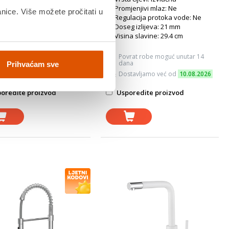
jenjivi mlaz: Dvostupanjski
Promjenjivi mlaz: Ne
anice. Više možete pročitati u
lacija protoka vode: Ne
Regulacija protoka vode: Ne
g izlijeva: 20.5 mm
Doseg izlijeva: 21 mm
na slavine: 41 cm
Visina slavine: 29.4 cm
vrat robe moguć unutar 14
Povrat robe moguć unutar 14
na
dana
Prihvaćam sve
stavljamo već od
10.08.2026
Dostavljamo već od
10.08.2026
oredite proizvod
Usporedite proizvod