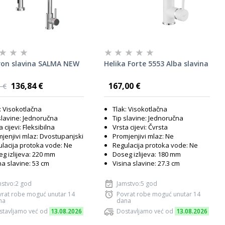
on slavina SALMA NEW
Helika Forte 5553 Alba slavina
136,84 €
167,00 €
 €
: Visokotlačna
Tlak: Visokotlačna
slavine: Jednoručna
Tip slavine: Jednoručna
a cijevi: Fleksibilna
Vrsta cijevi: Čvrsta
jenjivi mlaz: Dvostupanjski
Promjenjivi mlaz: Ne
lacija protoka vode: Ne
Regulacija protoka vode: Ne
g izlijeva: 220 mm
Doseg izlijeva: 180 mm
na slavine: 53 cm
Visina slavine: 27.3 cm
mstvo:2 god
Jamstvo:5 god
vrat robe moguć unutar 14
Povrat robe moguć unutar 14
na
dana
stavljamo već od
13.08.2026
Dostavljamo već od
13.08.2026