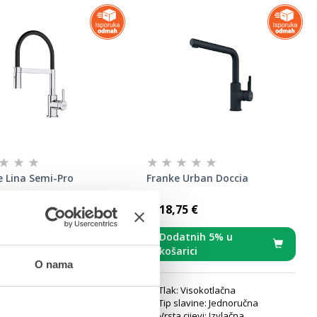
e Lina Semi-Pro
Franke Urban Doccia
75 €
318,75 €
atnih 5% u
Dodatnih 5% u
arici
košarici
O nama
: Visokotlačna
Tlak: Visokotlačna
slavine: Jednoručna
Tip slavine: Jednoručna
a cijevi: Fleksibilna
Vrsta cijevi: Izvlačna