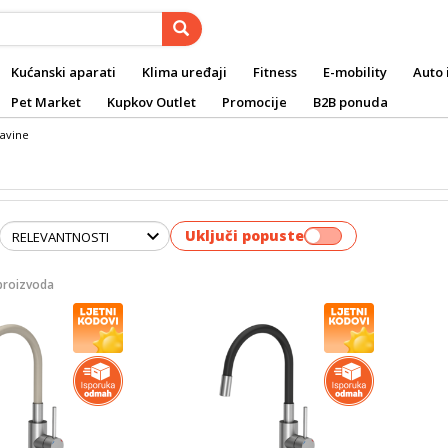
Kućanski aparati
Klima uređaji
Fitness
E-mobility
Auto 
Pet Market
Kupkov Outlet
Promocije
B2B ponuda
lavine
Uključi popuste
proizvoda