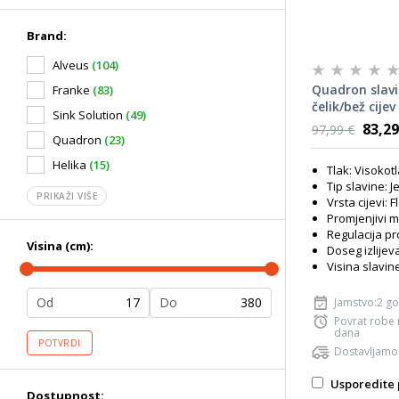
Brand:
Alveus
(104)
Quadron slav
Franke
(83)
čelik/bež cijev
Sink Solution
(49)
83,29
97,99 €
Quadron
(23)
Helika
(15)
Tlak: Visokot
Tip slavine: 
PRIKAŽI VIŠE
Vrsta cijevi: F
Promjenjivi m
Regulacija p
Visina (cm):
Doseg izlijev
Visina slavin
Od
Do
Jamstvo:2 g
Povrat robe
dana
POTVRDI
Dostavljamo
Usporedite 
Dostupnost: