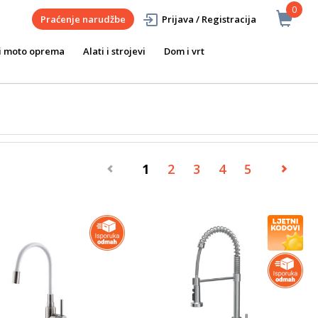
0
Praćenje narudžbe
Prijava / Registracija
i moto oprema
Alati i strojevi
Dom i vrt
1
2
3
4
5