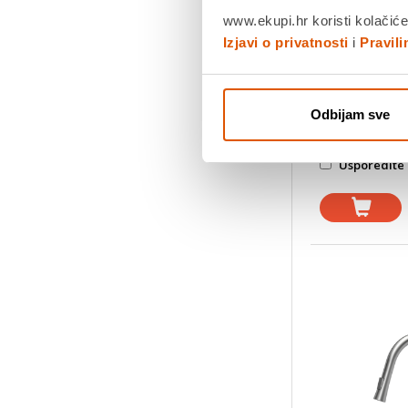
Visina slavin
www.ekupi.hr koristi kolačiće
Izjavi o privatnosti
i
Pravil
Povrat robe
dana
Odbijam sve
Dostavljamo
Usporedite 