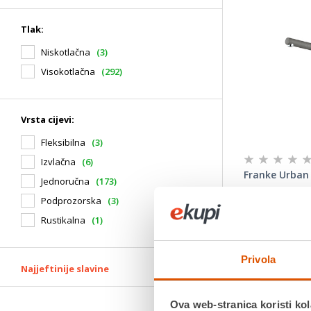
Tlak:
Niskotlačna
(3)
Visokotlačna
(292)
Vrsta cijevi:
Fleksibilna
(3)
Izvlačna
(6)
Franke Urban
Jednoručna
(173)
Podprozorska
(3)
288,75 €
Rustikalna
(1)
Tlak: Visokot
Tip slavine: 
Privola
Vrsta cijevi: 
Najjeftinije slavine
Promjenjivi m
Regulacija p
Doseg izlijev
Ova web-stranica koristi kol