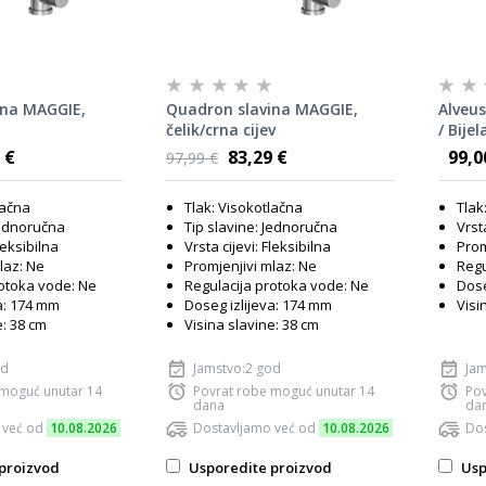
ina MAGGIE,
Quadron slavina MAGGIE,
Alveus
čelik/crna cijev
/ Bijel
 €
83,29 €
99,0
97,99 €
lačna
Tlak: Visokotlačna
Tlak
Jednoručna
Tip slavine: Jednoručna
Vrsta
leksibilna
Vrsta cijevi: Fleksibilna
Prom
laz: Ne
Promjenjivi mlaz: Ne
Regu
rotoka vode: Ne
Regulacija protoka vode: Ne
Dose
a: 174 mm
Doseg izlijeva: 174 mm
Visi
e: 38 cm
Visina slavine: 38 cm
od
Jamstvo:2 god
Jam
 moguć unutar 14
Povrat robe moguć unutar 14
Pov
dana
da
 već od
10.08.2026
Dostavljamo već od
10.08.2026
Dos
proizvod
Usporedite proizvod
Usp