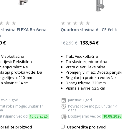
 slavina FLEXA Brušena
Quadron slavina ALICE čelik
a
0 €
138,54 €
162,99 €
: Visokotlačna
Tlak: Visokotlačna
 cijevi: Fleksibilna
Tip slavine: Jednoručna
jenjivi mlaz: Ne
Vrsta cijevi: Fleksibilna
lacija protoka vode: Da
Promjenjivi mlaz: Dvostupanjski
g izlijeva: 210 mm
Regulacija protoka vode: Ne
na slavine: 34 cm
Doseg izlijeva: 220 mm
Visina slavine: 52.5 cm
stvo:5 god
Jamstvo:2 god
rat robe moguć unutar 14
Povrat robe moguć unutar 14
na
dana
tavljamo već od
10.08.2026
Dostavljamo već od
10.08.2026
oredite proizvod
Usporedite proizvod