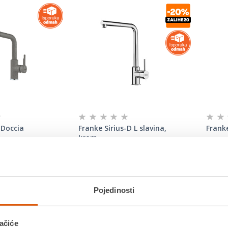
 Doccia
Franke Sirius-D L slavina,
Frank
krom
228,75 €
218,
Dodatnih 5% u
Dod
lačna
košarici
koš
Jednoručna
Pojedinosti
Izvlačna
laz: Ne
Tlak: Visokotlačna
Tlak
rotoka vode: Ne
Tip slavine: Jednoručna
Tip 
a: 21 mm
ačiće
Vrsta cijevi: Izvlačna
Vrst