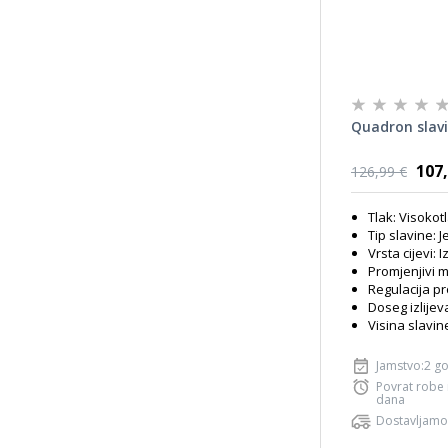
Quadron slavin
107,
126,99 €
Tlak: Visokot
Tip slavine: 
Vrsta cijevi: 
Promjenjivi 
Regulacija p
Doseg izlije
Visina slavin
Jamstvo:2 g
Povrat robe
dana
Dostavljamo