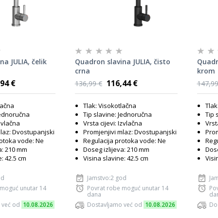
a JULIA, čelik
Quadron slavina JULIA, čisto
Quadr
crna
krom
94 €
116,44 €
136,99 €
147,99
lačna
Tlak: Visokotlačna
Tlak
Jednoručna
Tip slavine: Jednoručna
Tip 
Izvlačna
Vrsta cijevi: Izvlačna
Vrst
mlaz: Dvostupanjski
Promjenjivi mlaz: Dvostupanjski
Prom
rotoka vode: Ne
Regulacija protoka vode: Ne
Regu
va: 210 mm
Doseg izlijeva: 210 mm
Dose
e: 42.5 cm
Visina slavine: 42.5 cm
Visi
od
Jamstvo:2 god
Ja
 moguć unutar 14
Povrat robe moguć unutar 14
Po
dana
da
 već od
10.08.2026
Dostavljamo već od
10.08.2026
Do