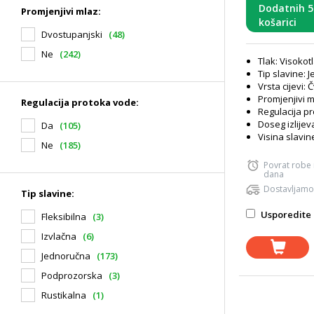
Dodatnih 
Promjenjivi mlaz:
košarici
Dvostupanjski
(48)
Ne
(242)
Tlak: Visokot
Tip slavine: 
Vrsta cijevi: 
Promjenjivi m
Regulacija protoka vode:
Regulacija p
Doseg izlijev
Da
(105)
Visina slavin
Ne
(185)
Povrat robe
dana
Dostavljamo
Tip slavine:
Usporedite 
Fleksibilna
(3)
Izvlačna
(6)
Jednoručna
(173)
Podprozorska
(3)
Rustikalna
(1)