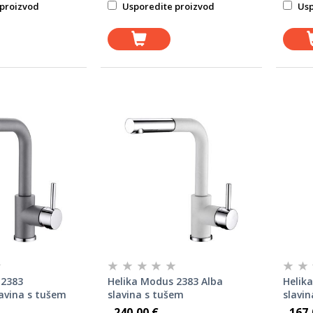
proizvod
Usporedite proizvod
Usp
 2383
Helika Modus 2383 Alba
Helika
lavina s tušem
slavina s tušem
slavin
240,00 €
167,