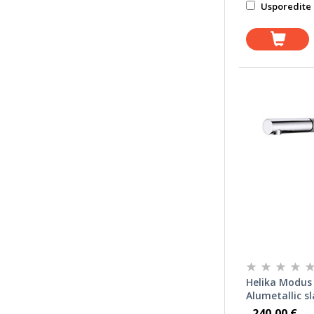
Usporedite 
Helika Modus
Alumetallic s
240,00 €