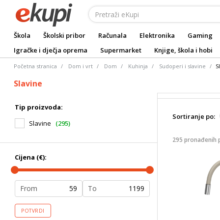
Škola
Školski pribor
Računala
Elektronika
Gaming
Igračke i dječja oprema
Supermarket
Knjige, škola i hobi
Početna stranica
Dom i vrt
Dom
Kuhinja
Sudoperi i slavine
S
Slavine
Tip proizvoda:
Sortiranje po:
Slavine
(295)
295 pronađenih 
Cijena (€):
From
To
POTVRDI