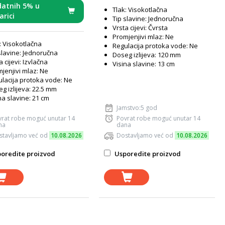
atnih 5% u
Tlak: Visokotlačna
arici
Tip slavine: Jednoručna
Vrsta cijevi: Čvrsta
Promjenjivi mlaz: Ne
: Visokotlačna
Regulacija protoka vode: Ne
slavine: Jednoručna
Doseg izlijeva: 120 mm
a cijevi: Izvlačna
Visina slavine: 13 cm
jenjivi mlaz: Ne
lacija protoka vode: Ne
g izlijeva: 22.5 mm
na slavine: 21 cm
Jamstvo:5 god
vrat robe moguć unutar 14
Povrat robe moguć unutar 14
na
dana
stavljamo već od
10.08.2026
Dostavljamo već od
10.08.2026
oredite proizvod
Usporedite proizvod