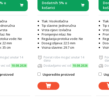
5% u
Dodatnih 5% u
Dod
košarici
koš
lačna
Tlak: Visokotlačna
Tlak
Jednoručna
Tip slavine: Jednoručna
Tip 
Čvrsta
Vrsta cijevi: Izvlačna
Vrst
laz: Ne
Promjenjivi mlaz: Ne
Prom
rotoka vode: Ne
Regulacija protoka vode: Ne
Regu
a: 22 mm
Doseg izlijeva: 22.5 mm
Dose
e: 35 cm
Visina slavine: 29.7 cm
Visi
 moguć unutar 14
Povrat robe moguć unutar 14
Po
dana
da
 već od
10.08.2026
Dostavljamo već od
10.08.2026
Do
proizvod
Usporedite proizvod
Usp