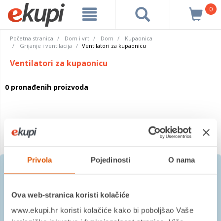
0
Početna stranica
Dom i vrt
Dom
Kupaonica
Grijanje i ventilacija
Ventilatori za kupaonicu
Ventilatori za kupaonicu
0 pronađenih proizvoda
Privola
Pojedinosti
O nama
Prijavite se na besplatni
Ova web-stranica koristi kolačiće
newsletter
www.ekupi.hr koristi kolačiće kako bi poboljšao Vaše