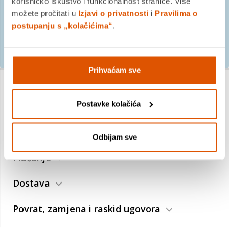
korisničko iskustvo i funkcionalnost stranice. Više
možete pročitati u
Izjavi o privatnosti
i
Pravilima o
postupanju s „kolačićima“
.
PRIJAVITE SE
Prihvaćam sve
Postavke kolačića
O nama
Trebate pomoć?
Odbijam sve
Plaćanje
Dostava
Povrat, zamjena i raskid ugovora