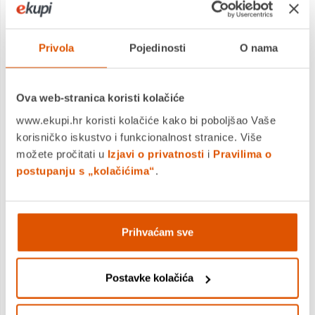
Povrat robe moguć unutar 14 dana
PROIZVOD JE NEDOSTUPAN
Privola
Pojedinosti
O nama
KUPITE ODMAH
Ova web-stranica koristi kolačiće
www.ekupi.hr koristi kolačiće kako bi poboljšao Vaše
korisničko iskustvo i funkcionalnost stranice. Više
MOGLO BI VAS ZANIMATI I OVO
možete pročitati u
Izjavi o privatnosti
i
Pravilima o
postupanju s „kolačićima“
.
Prihvaćam sve
Postavke kolačića
TENDANCE wc četka poliresin uzorak pruge, bijela