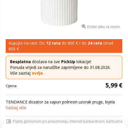
Držite sliku za zoom
Kupujte na rate: Do
12 rata
do 800 € / do
24 rate
iznad
800 €
Besplatna
dostava na sve
PickUp
lokacije!
Ponuda vrijedi za narudžbe zaprimljene do 31.08.2026.
Više saznaj
ovdje
.
5,99 €
Cijena
TENDANCE dozator za sapun poliresin uzorak pruge, bijela
Saznaj više
Platite gotovinom pri preuzimanju, Internet bankarstvom, karticama
jednokratno i na rate