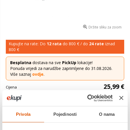
Držite sliku za zoom
Kupujte na rate: Do
12 rata
do 800 € / do
24 rate
iznad
800 €
Besplatna
dostava na sve
PickUp
lokacije!
Ponuda vrijedi za narudžbe zaprimljene do 31.08.2026.
Više saznaj
ovdje
.
25,99 €
Cijena
Kupaonska zidna polica izrađena od kvalitetnih nehrđajućeg
čelika jednostavno se montira na zid. Uz proizvod uključen je i
Privola
Pojedinosti
O nama
pribor za pričvršćivanje. Organizirajte svoju kupaonicu i tuš
kabinu ili k...
Saznaj više