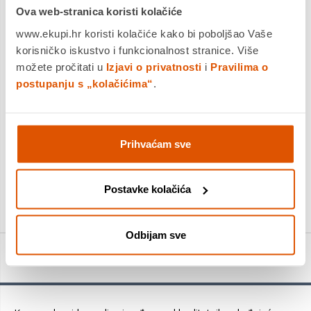
Ova web-stranica koristi kolačiće
Dostavljamo već od
17.08.2026
Platite gotovinom pri preuzimanju, Internet bankarstvom, karticama
www.ekupi.hr koristi kolačiće kako bi poboljšao Vaše
jednokratno i na rate
korisničko iskustvo i funkcionalnost stranice. Više
Povrat robe moguć unutar 14 dana
možete pročitati u
Izjavi o privatnosti
i
Pravilima o
postupanju s „kolačićima“
.
DODAJTE U KOŠARICU
Prihvaćam sve
KUPITE ODMAH
Usporedite proizvod
Postavke kolačića
Odbijam sve
Detalji proizvoda