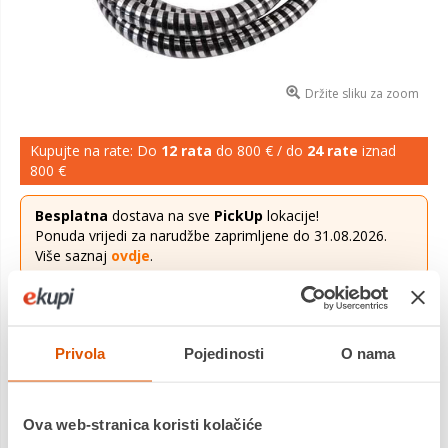
Držite sliku za zoom
Kupujte na rate: Do
12 rata
do 800 € / do
24 rate
iznad
800 €
Besplatna
dostava na sve
PickUp
lokacije!
Ponuda vrijedi za narudžbe zaprimljene do 31.08.2026.
Više saznaj
ovdje
.
4,19 €
Cijena
Privola
Pojedinosti
O nama
Fleksibilno tuš crijevo dugo 150 cm. Crno-sive boje zbog čega
će pasati uz bilo koju tuš glavu. Izrađeno od kvalitetnog PVC-
a.
Saznaj više
Ova web-stranica koristi kolačiće
Dostavljamo već od
18.08.2026