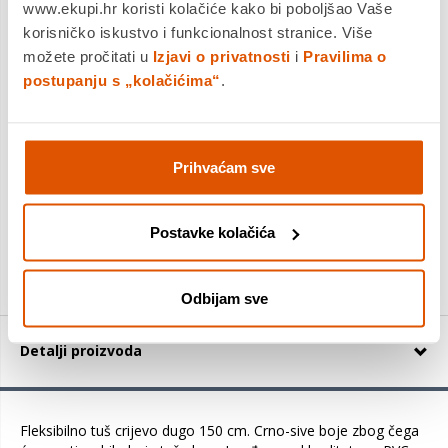
www.ekupi.hr koristi kolačiće kako bi poboljšao Vaše
Platite gotovinom pri preuzimanju, Internet bankarstvom, karticama
korisničko iskustvo i funkcionalnost stranice. Više
jednokratno i na rate
možete pročitati u
Povrat robe moguć unutar 14 dana
Izjavi o privatnosti
i
Pravilima o
postupanju s „kolačićima“
.
DODAJTE U KOŠARICU
Prihvaćam sve
KUPITE ODMAH
Postavke kolačića
Usporedite proizvod
Odbijam sve
Detalji proizvoda
Fleksibilno tuš crijevo dugo 150 cm. Crno-sive boje zbog čega