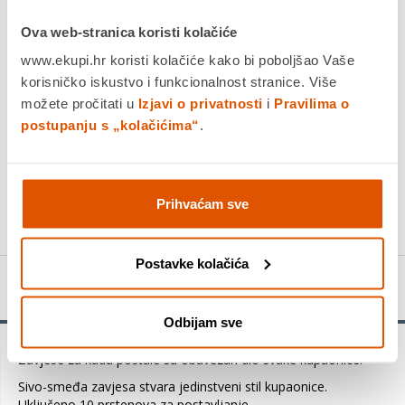
na...
Saznaj više
Ova web-stranica koristi kolačiće
Platite gotovinom pri preuzimanju, Internet bankarstvom, karticama
www.ekupi.hr koristi kolačiće kako bi poboljšao Vaše
jednokratno i na rate
korisničko iskustvo i funkcionalnost stranice. Više
Povrat robe moguć unutar 14 dana
možete pročitati u
Izjavi o privatnosti
i
Pravilima o
PROIZVOD JE NEDOSTUPAN
postupanju s „kolačićima“
.
KUPITE ODMAH
Usporedite proizvod
Prihvaćam sve
Postavke kolačića
Detalji proizvoda
Odbijam sve
Zavjese za kadu postale su obavezan dio svake kupaonice.
Sivo-smeđa zavjesa stvara jedinstveni stil kupaonice.
Uključeno 10 prstenova za postavljanje.