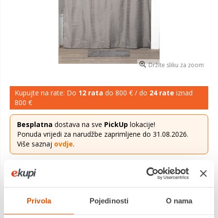
Držite sliku za zoom
Kupujte na rate: Do
12 rata
do 800 € / do
24 rate
iznad
800 €
Besplatna
dostava na sve
PickUp
lokacije!
Ponuda vrijedi za narudžbe zaprimljene do 31.08.2026.
Više saznaj
ovdje
.
13,99 €
Cijena
Zavjese za kadu postale su obavezan dio svake kupaonice.
Privola
Pojedinosti
O nama
Sivo-smeđa zavjesa stvara jedinstveni stil kupaonice.
Uključeno 10 prstenova za postavljanje. Preporučeno je pranje