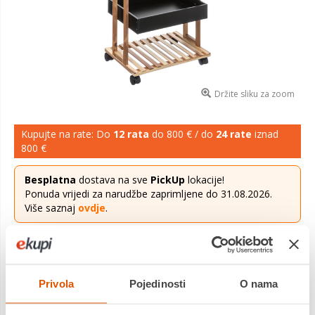
Držite sliku za zoom
Kupujte na rate: Do
12 rata
do 800 € / do
24 rate
iznad
800 €
Besplatna
dostava na sve
PickUp
lokacije!
Ponuda vrijedi za narudžbe zaprimljene do 31.08.2026.
Više saznaj
ovdje
.
42,99 €
Cijena
Kolica za odlaganje s crnim policama dodat će dašak
Privola
Pojedinosti
O nama
modernosti u vaš dom. Kolica su izrađena od bambusa i MDF
materijala. 4 police pružaju mnogo skladišnog prostora.