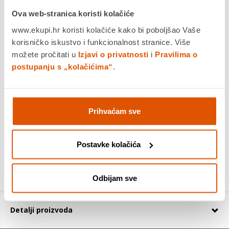
Dimenzija: 40,2x30x87,8 cm.
Saznaj više
Ova web-stranica koristi kolačiće
Dostavljamo već od
14.08.2026
www.ekupi.hr koristi kolačiće kako bi poboljšao Vaše
Platite gotovinom pri preuzimanju, Internet bankarstvom, karticama
korisničko iskustvo i funkcionalnost stranice. Više
jednokratno i na rate
možete pročitati u
Izjavi o privatnosti
i
Pravilima o
Povrat robe moguć unutar 14 dana
postupanju s „kolačićima“
.
Prihvaćam sve
DODAJTE U KOŠARICU
KUPITE ODMAH
Postavke kolačića
Usporedite proizvod
Odbijam sve
Detalji proizvoda