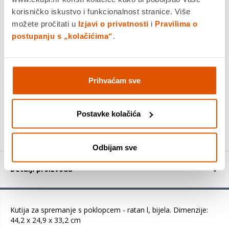
jednokratno i na rate
korisničko iskustvo i funkcionalnost stranice. Više
Povrat robe moguć unutar 14 dana
možete pročitati u
Izjavi o privatnosti
i
Pravilima o
postupanju s „kolačićima“
.
DODAJTE U KOŠARICU
Prihvaćam sve
KUPITE ODMAH
Postavke kolačića
Usporedite proizvod
Odbijam sve
Detalji proizvoda
Kutija za spremanje s poklopcem - ratan l, bijela. Dimenzije:
44,2 x 24,9 x 33,2 cm