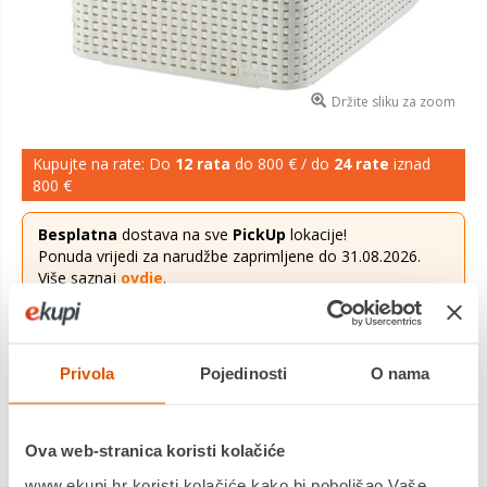
Držite sliku za zoom
Kupujte na rate: Do
12 rata
do 800 € / do
24 rate
iznad
800 €
Besplatna
dostava na sve
PickUp
lokacije!
Ponuda vrijedi za narudžbe zaprimljene do 31.08.2026.
Više saznaj
ovdje
.
20,74 €
Cijena
Privola
Pojedinosti
O nama
Kutija za spremanje s poklopcem - ratan l, bijela. Dimenzije:
44,2 x 24,9 x 33,2 cm
Saznaj više
Ova web-stranica koristi kolačiće
Dostavljamo već od
18.08.2026
www.ekupi.hr koristi kolačiće kako bi poboljšao Vaše
Platite gotovinom pri preuzimanju, Internet bankarstvom, karticama