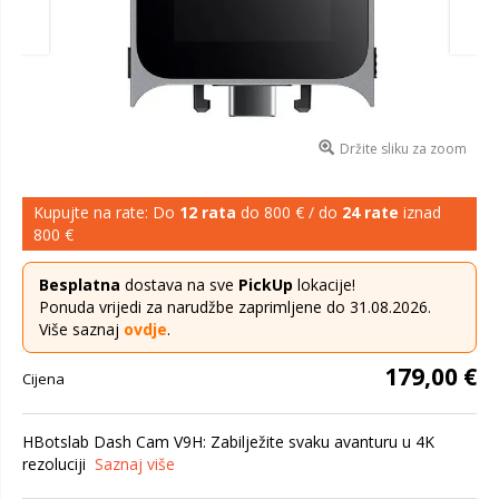
Držite sliku za zoom
Kupujte na rate: Do
12 rata
do 800 € / do
24 rate
iznad
800 €
Besplatna
dostava na sve
PickUp
lokacije!
Ponuda vrijedi za narudžbe zaprimljene do 31.08.2026.
Više saznaj
ovdje
.
179,00 €
Cijena
HBotslab Dash Cam V9H: Zabilježite svaku avanturu u 4K
rezoluciji
Saznaj više