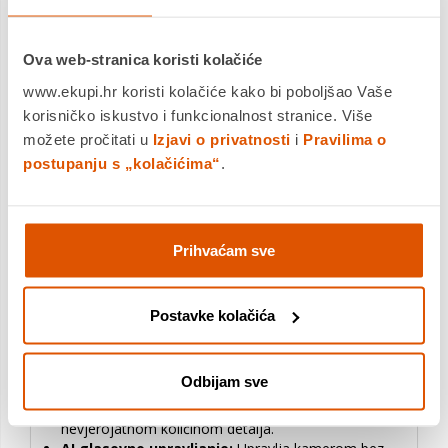
Ova web-stranica koristi kolačiće
Zašto se odlučiti na kupnju dash kamere? I zašto baš
www.ekupi.hr koristi kolačiće kako bi poboljšao Vaše
Botslab Dash Cam V9H?
korisničko iskustvo i funkcionalnost stranice. Više
možete pročitati u
Izjavi o privatnosti
i
Pravilima o
postupanju s „kolačićima“
.
Dash kamera je više od običnog uređaja za snimanje
– to je vaš suputnik na cesti koji pruža sigurnost,
pouzdanost i nezaboravne uspomene.
Prihvaćam sve
Snažna EIS stabilizacija.
Bluetooth, Wi-Fi, AI glasovno
upravljanje.
Postavke kolačića
Sigurnost na prvom mjestu:
U slučaju nesreće,
dash kamera pruža neosporne dokaze, štiteći vas
Odbijam sve
od lažnih optužbi.
4K rezolucija:
Kristalno jasne snimke s
nevjerojatnom količinom detalja.