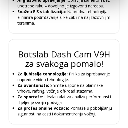
AI glasovno upravljanje:
Upravlja kamerom bez
upotrebe ruku – dovoljno je izgovoriti naredbu.
Snažna EIS stabilizacija:
Napredna tehnologija
eliminira podrhtavanje slike čak i na najizazovnijim
terenima.
Botslab Dash Cam V9H
za svakoga pomalo!
Za ljubitelje tehnologije:
Prilika za isprobavanje
napredne video tehnologije.
Za avanturiste:
Snimite uspone na planinske
vrhove, rafting, vožnje off-road stazama.
Za sportaše:
Idealan alat za analizu performansi i
dijeljenje svojih podviga.
Za profesionalne vozače:
Pomaže u poboljšanju
sigurnosti na cesti i dokumentiranju vožnji.