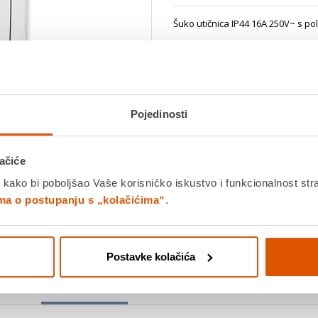
Šuko utičnica IP44 16A 250V~ s p
Dostavljamo već od
20.08.202
Platite gotovinom pri preuziman
Povrat robe moguć unutar 14 
Pojedinosti
Povucite preko slike za zoom
ačiće
DODA
 kako bi poboljšao Vaše korisničko iskustvo i funkcionalnost str
ima o postupanju s „kolačićima“
.
K
Usporedite proizvod
Postavke kolačića
Detalji proizvoda
Specifikacije
Ocjene