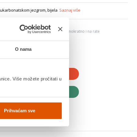
olukarbonatskom jezgrom, bijela
Saznaj više
6
ju, Internet bankarstvom, karticama jednokratno i na rate
dana
O nama
JTE U KOŠARICU
anice. Više možete pročitati u
UPITE ODMAH
Prihvaćam sve