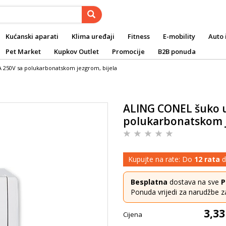
Kućanski aparati
Klima uređaji
Fitness
E-mobility
Auto 
Pet Market
Kupkov Outlet
Promocije
B2B ponuda
A 250V sa polukarbonatskom jezgrom, bijela
ALING CONEL šuko ut
polukarbonatskom j
Kupujte na rate: Do
12 rata
d
Besplatna
dostava na sve
P
Ponuda vrijedi za narudžbe z
3,33
Cijena