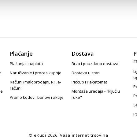
Plaćanje
Dostava
P
r
Plaćanja i naplata
Brza i pouzdana dostava
Iz
n
Naručivanje i proces kupnje
Dostava u stan
u
Računi (maloprodajni, R1, e-
PickUp i Paketomat
Po
računi)
je
Montaža uređaja - "ključ u
P
Promo kodovi, bonovi i akcije
ruke"
S
P
© eKupi
2026
. Vaša internet trgovina