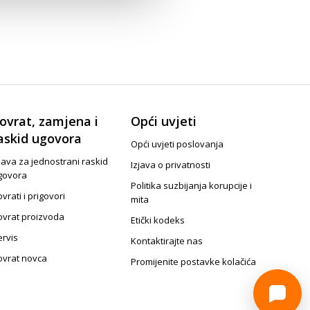
ovrat, zamjena i
Opći uvjeti
askid ugovora
Opći uvjeti poslovanja
java za jednostrani raskid
Izjava o privatnosti
govora
Politika suzbijanja korupcije i
vrati i prigovori
mita
ovrat proizvoda
Etički kodeks
ervis
Kontaktirajte nas
ovrat novca
Promijenite postavke kolačića