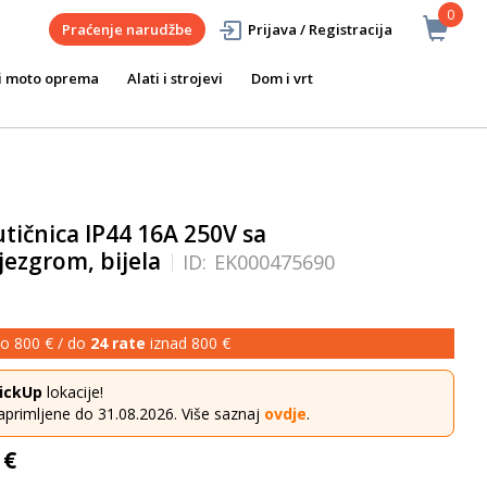
0
Praćenje narudžbe
Prijava / Registracija
i moto oprema
Alati i strojevi
Dom i vrt
ičnica IP44 16A 250V sa
ezgrom, bijela
ID:
EK000475690
o 800 € / do
24 rate
iznad 800 €
ickUp
lokacije!
aprimljene do 31.08.2026. Više saznaj
ovdje
.
 €