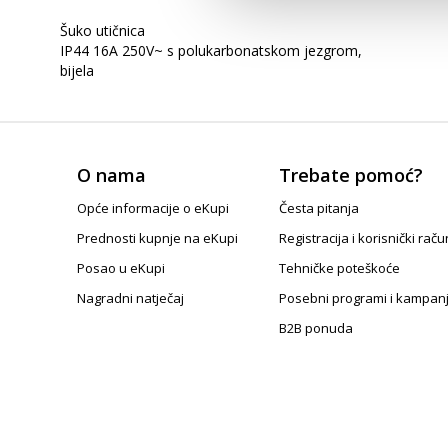
Šuko utičnica
IP44 16A 250V~ s polukarbonatskom jezgrom,
bijela
O nama
Trebate pomoć?
Opće informacije o eKupi
Česta pitanja
Prednosti kupnje na eKupi
Registracija i korisnički raču
Posao u eKupi
Tehničke poteškoće
Nagradni natječaj
Posebni programi i kampan
B2B ponuda