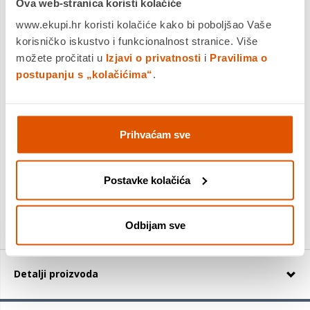
Ova web-stranica koristi kolačiće
www.ekupi.hr koristi kolačiće kako bi poboljšao Vaše
Dostavljamo već od
20.08.2026
korisničko iskustvo i funkcionalnost stranice. Više
Platite gotovinom pri preuzimanju, Internet bankarstvom, karticama
jednokratno i na rate
možete pročitati u
Izjavi o privatnosti
i
Pravilima o
Povrat robe moguć unutar 14 dana
postupanju s „kolačićima“
.
Prihvaćam sve
DODAJTE U KOŠARICU
Postavke kolačića
KUPITE ODMAH
Usporedite proizvod
Odbijam sve
Detalji proizvoda