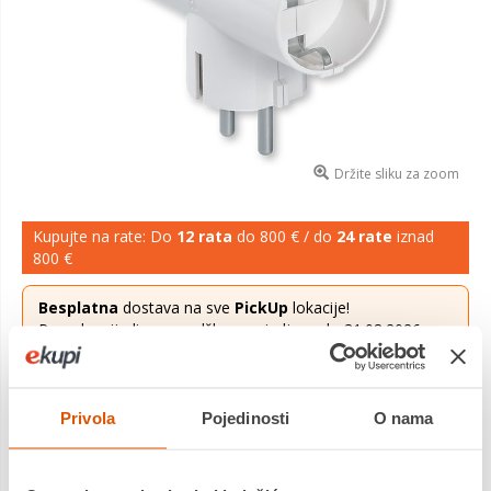
Držite sliku za zoom
Kupujte na rate: Do
12 rata
do 800 € / do
24 rate
iznad
800 €
Besplatna
dostava na sve
PickUp
lokacije!
Ponuda vrijedi za narudžbe zaprimljene do 31.08.2026.
Više saznaj
ovdje
.
3,89 €
Cijena
Privola
Pojedinosti
O nama
T razvodnik s 3 priključnice s kontaktom za uzemljenje 16A
250V~ max.3600W, bijela boja
Saznaj više