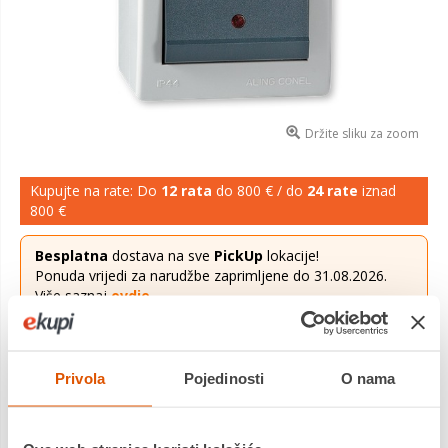
Držite sliku za zoom
Kupujte na rate: Do
12 rata
do 800 € / do
24 rate
iznad
800 €
Besplatna
dostava na sve
PickUp
lokacije!
Ponuda vrijedi za narudžbe zaprimljene do 31.08.2026.
Više saznaj
ovdje
.
4,91 €
Cijena
Privola
Pojedinosti
O nama
Tipkalo za svjetlo s kontrolnom lampicom IP44 10AX 250V~
sivo
Saznaj više