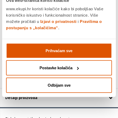
Ova web-stranica koristi kolačiće
Dostavljamo već od
20.08.2026
www.ekupi.hr koristi kolačiće kako bi poboljšao Vaše
Platite gotovinom pri preuzimanju, Internet bankarstvom, karticama
jednokratno i na rate
korisničko iskustvo i funkcionalnost stranice. Više
Povrat robe moguć unutar 14 dana
možete pročitati u
Izjavi o privatnosti
i
Pravilima o
postupanju s „kolačićima“
.
DODAJTE U KOŠARICU
Prihvaćam sve
KUPITE ODMAH
Postavke kolačića
Usporedite proizvod
Odbijam sve
Detalji proizvoda