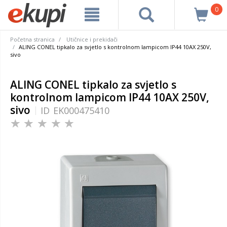
0
Početna stranica
Utičnice i prekidači
ALING CONEL tipkalo za svjetlo s kontrolnom lampicom IP44 10AX 250V,
sivo
ALING CONEL tipkalo za svjetlo s
kontrolnom lampicom IP44 10AX 250V,
sivo
ID
EK000475410