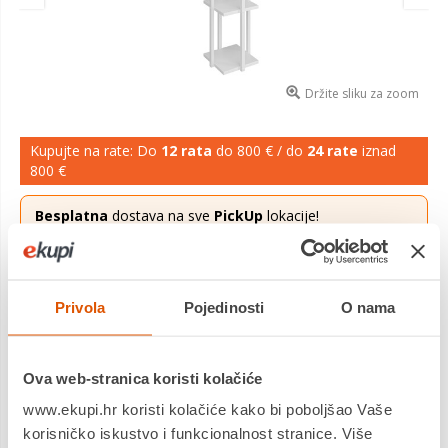
Držite sliku za zoom
Kupujte na rate: Do
12 rata
do 800 € / do
24 rate
iznad
800 €
Besplatna
dostava na sve
PickUp
lokacije!
Ponuda vrijedi za narudžbe zaprimljene do 31.08.2026.
Više saznaj
ovdje
.
67,54 €
Cijena
Privola
Pojedinosti
O nama
Podna svjetiljka polica NORA bijela, ivreica, MDF, platno, visina
135 cm, promjer sjenila 21 cm, visina 36 cm, E27, 45-60 W.
Ova web-stranica koristi kolačiće
Saznaj više
www.ekupi.hr koristi kolačiće kako bi poboljšao Vaše
korisničko iskustvo i funkcionalnost stranice. Više
Platite gotovinom pri preuzimanju, Internet bankarstvom, karticama