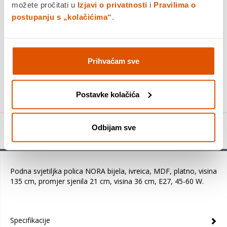
možete pročitati u
Izjavi o privatnosti
i
Pravilima o
jednokratno i na rate
Povrat robe moguć unutar 14 dana
postupanju s „kolačićima“
.
PROIZVOD JE NEDOSTUPAN
Prihvaćam sve
KUPITE ODMAH
Usporedite proizvod
Postavke kolačića
Odbijam sve
Detalji proizvoda
Podna svjetiljka polica NORA bijela, ivreica, MDF, platno, visina
135 cm, promjer sjenila 21 cm, visina 36 cm, E27, 45-60 W.
Specifikacije