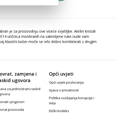
an je za proizvodnju ove viseće svjetiljke. Akrilni kristali
st E14 utičnica montiranih na zakrivljene ruke nude vam
aj klasični luster može se vrlo dobro kombinirati s drugim
ovrat, zamjena i
Opći uvjeti
askid ugovora
Opći uvjeti poslovanja
java za jednostrani raskid
Izjava o privatnosti
govora
Politika suzbijanja korupcije i
vrati i prigovori
mita
ovrat proizvoda
Etički kodeks