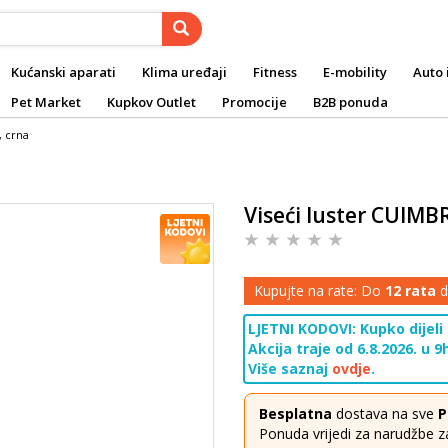
Kućanski aparati
Klima uređaji
Fitness
E-mobility
Auto 
Pet Market
Kupkov Outlet
Promocije
B2B ponuda
, crna
Viseći luster CUIMBR
Kupujte na rate: Do
12 rata
d
LJETNI KODOVI: Kupko dijeli
Akcija traje od 6.8.2026. u 9h
Više saznaj
ovdje
.
Besplatna
dostava na sve
P
Ponuda vrijedi za narudžbe z