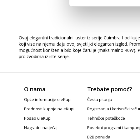
Ovaj elegantni tradicionalni luster iz serije Cuimbra I odliku
koji vise na njemu daju ovoj svjetiljki elegantan izgled. Pro
mogućnost korištenja bilo koje žarulje (maksimalno 40W). Pr
proizvodima iz iste serije.
O nama
Trebate pomoć?
Opće informacije o eKupi
Česta pitanja
Prednosti kupnje na eKupi
Registracija i korisnički raču
Posao u eKupi
Tehničke poteškoće
Nagradni natječaj
Posebni programi i kampan
B2B ponuda