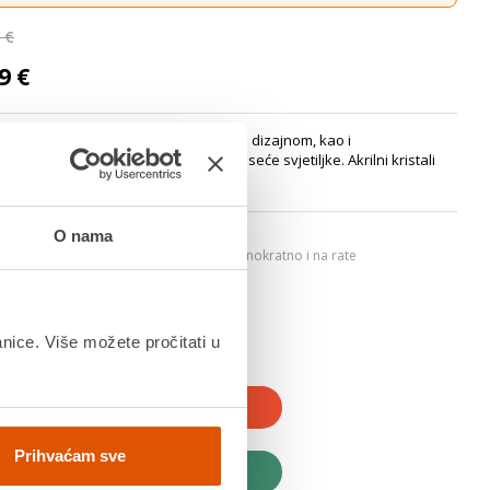
 €
9 €
 iz serije Cuimbra I odlikuje se vintage dizajnom, kao i
om odabran je za proizvodnju ove viseće svjetiljke. Akrilni kristali
6
O nama
ju, Internet bankarstvom, karticama jednokratno i na rate
dana
anice. Više možete pročitati u
JTE U KOŠARICU
Prihvaćam sve
UPITE ODMAH