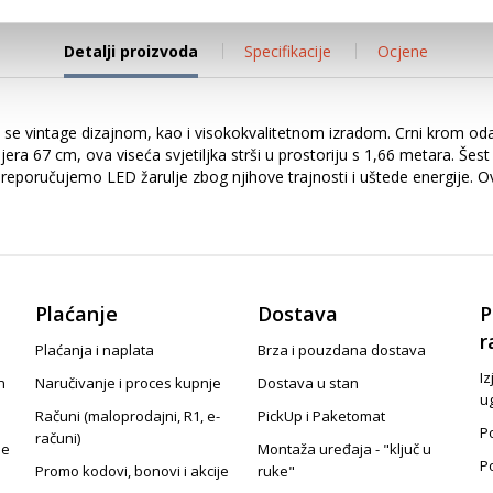
Detalji proizvoda
Specifikacije
Ocjene
je se vintage dizajnom, kao i visokokvalitetnom izradom. Crni krom odabr
mjera 67 cm, ova viseća svjetiljka strši u prostoriju s 1,66 metara. Še
eporučujemo LED žarulje zbog njihove trajnosti i uštede energije. Ov
Plaćanje
Dostava
P
r
Plaćanja i naplata
Brza i pouzdana dostava
Iz
n
Naručivanje i proces kupnje
Dostava u stan
u
Računi (maloprodajni, R1, e-
PickUp i Paketomat
Po
računi)
je
Montaža uređaja - "ključ u
P
Promo kodovi, bonovi i akcije
ruke"