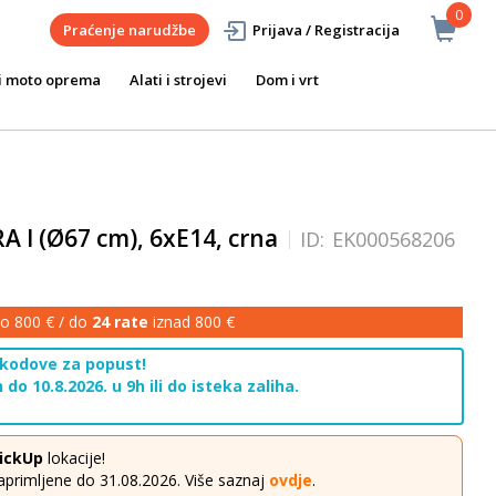
0
Praćenje narudžbe
Prijava / Registracija
i moto oprema
Alati i strojevi
Dom i vrt
A I (Ø67 cm), 6xE14, crna
ID:
EK000568206
o 800 € / do
24 rate
iznad 800 €
 kodove za popust!
 do 10.8.2026. u 9h ili do isteka zaliha.
ickUp
lokacije!
aprimljene do 31.08.2026. Više saznaj
ovdje
.