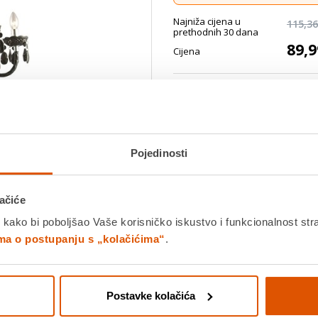
Najniža cijena u
115,36
prethodnih 30 dana
89,9
Cijena
Ovaj elegantni tradicionalni luster
visokokvalitetnom izradom. Crni kr
ko...
Saznaj više
Povucite preko slike za zoom
Dostavljamo već od
18.08.202
Pojedinosti
Platite gotovinom pri preuziman
Povrat robe moguć unutar 14 
ačiće
 kako bi poboljšao Vaše korisničko iskustvo i funkcionalnost str
ima o postupanju s „kolačićima“
.
DODA
Postavke kolačića
K