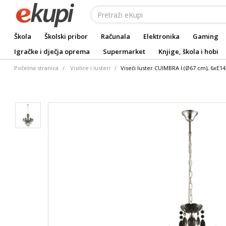
Škola
Školski pribor
Računala
Elektronika
Gaming
Igračke i dječja oprema
Supermarket
Knjige, škola i hobi
Početna stranica
Visilice i lusteri
Viseći luster CUIMBRA I (Ø67 cm), 6xE14