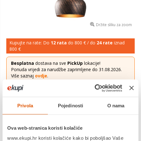
Držite sliku za zoom
Kupujte na rate: Do
12 rata
do 800 € / do
24 rate
iznad
800 €
Besplatna
dostava na sve
PickUp
lokacije!
Ponuda vrijedi za narudžbe zaprimljene do 31.08.2026.
Više saznaj
ovdje
.
88,07 €
Cijena
Privola
Pojedinosti
O nama
Visilica SAGLAM bakreno/zlatna, metal, promjer 28 cm, visina
125 cm, promjer sjenila 28 cm, visina 29 cm, podesiva visina,
duljina kabla 90 cm, E27, 40 W.
Saznaj više
Ova web-stranica koristi kolačiće
Dostavljamo već od
09.09.2026
www.ekupi.hr koristi kolačiće kako bi poboljšao Vaše