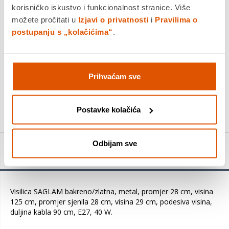
Platite gotovinom pri preuzimanju, Internet bankarstvom, karticama
korisničko iskustvo i funkcionalnost stranice. Više
jednokratno i na rate
možete pročitati u
Izjavi o privatnosti
i
Pravilima o
Povrat robe moguć unutar 14 dana
postupanju s „kolačićima“
.
DODAJTE U KOŠARICU
Prihvaćam sve
KUPITE ODMAH
Postavke kolačića
Odbijam sve
Detalji proizvoda
Visilica SAGLAM bakreno/zlatna, metal, promjer 28 cm, visina
125 cm, promjer sjenila 28 cm, visina 29 cm, podesiva visina,
duljina kabla 90 cm, E27, 40 W.