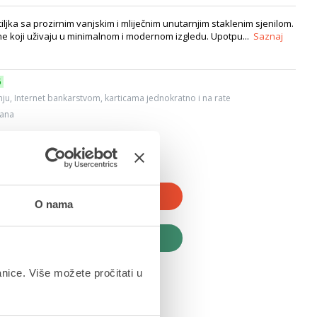
iljka sa prozirnim vanjskim i mliječnim unutarnjim staklenim sjenilom.
 one koji uživaju u minimalnom i modernom izgledu. Upotpu...
Saznaj
6
ju, Internet bankarstvom, karticama jednokratno i na rate
dana
JTE U KOŠARICU
O nama
UPITE ODMAH
anice. Više možete pročitati u