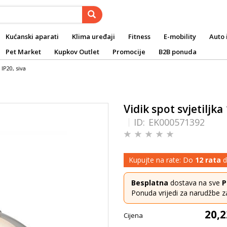
Kućanski aparati
Klima uređaji
Fitness
E-mobility
Auto 
Pet Market
Kupkov Outlet
Promocije
B2B ponuda
 IP20, siva
Vidik spot svjetiljka
ID:
EK000571392
Kupujte na rate: Do
12 rata
d
Besplatna
dostava na sve
P
Ponuda vrijedi za narudžbe z
20,2
Cijena