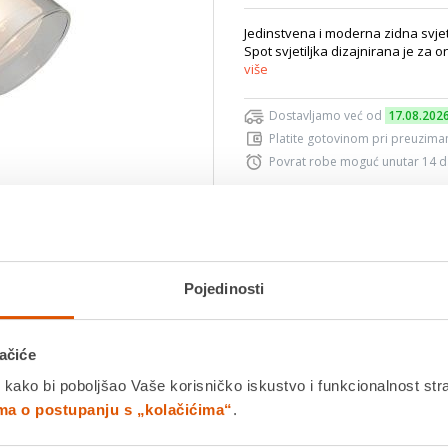
Jedinstvena i moderna zidna svjet
Spot svjetiljka dizajnirana je za
više
Dostavljamo već od
17.08.202
Platite gotovinom pri preuziman
Povrat robe moguć unutar 14 
Povucite preko slike za zoom
DODA
Pojedinosti
K
ačiće
Usporedite proizvod
 kako bi poboljšao Vaše korisničko iskustvo i funkcionalnost str
ima o postupanju s „kolačićima“
.
Detalji proizvoda
Specifikacije
Ocjene