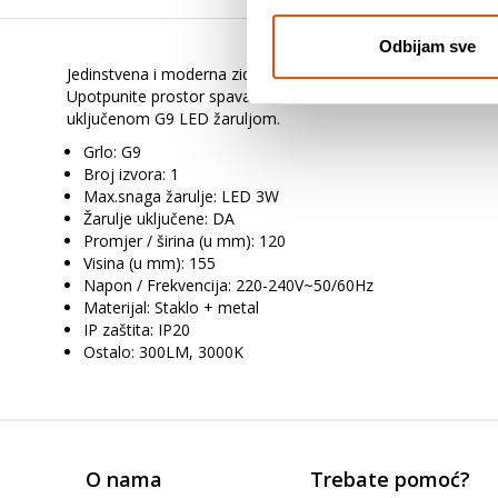
Odbijam sve
Jedinstvena i moderna zidna svjetiljka sa prozirnim vanjskim
Upotpunite prostor spavaćih soba, dnevnih boravaka ili čak 
uključenom G9 LED žaruljom.
Grlo: G9
Broj izvora: 1
Max.snaga žarulje: LED 3W
Žarulje uključene: DA
Promjer / širina (u mm): 120
Visina (u mm): 155
Napon / Frekvencija: 220-240V~50/60Hz
Materijal: Staklo + metal
IP zaštita: IP20
Ostalo: 300LM, 3000K
O nama
Trebate pomoć?