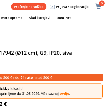
0
Praćenje narudžbe
Prijava / Registracija
i moto oprema
Alati i strojevi
Dom i vrt
 17942 (Ø12 cm), G9, IP20, siva
o 800 € / do
24 rate
iznad 800 €
ickUp
lokacije!
aprimljene do 31.08.2026. Više saznaj
ovdje
.
2 €