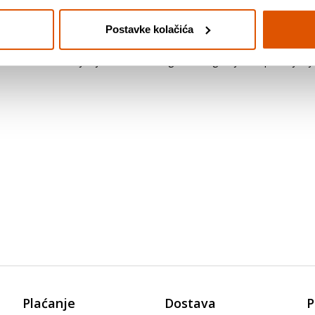
Postavke kolačića
 i mliječnim unutarnjim staklenim sjenilom. Spot svjetiljka dizajnira
ureda sa ovom svjetiljkom. Pomični zglob omogućuje da spot svjetiljk
Plaćanje
Dostava
P