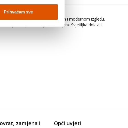
Prihvaćam sve
na je za one koji uživaju u minimalnom i modernom izgledu.
u namjestite prema željenom smjeru. Svjetiljka dolazi s
ovrat, zamjena i
Opći uvjeti