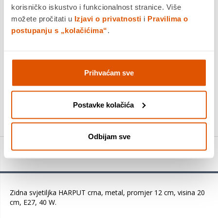
korisničko iskustvo i funkcionalnost stranice. Više
Povrat robe moguć unutar 14 dana
možete pročitati u
Izjavi o privatnosti
i
Pravilima o
postupanju s „kolačićima“
.
DODAJTE U KOŠARICU
Prihvaćam sve
KUPITE ODMAH
Postavke kolačića
Usporedite proizvod
Odbijam sve
Detalji proizvoda
Zidna svjetiljka HARPUT crna, metal, promjer 12 cm, visina 20
cm, E27, 40 W.