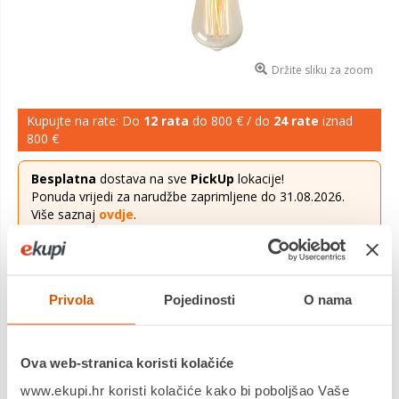
Držite sliku za zoom
Kupujte na rate: Do
12 rata
do 800 € / do
24 rate
iznad
800 €
Besplatna
dostava na sve
PickUp
lokacije!
Ponuda vrijedi za narudžbe zaprimljene do 31.08.2026.
Više saznaj
ovdje
.
50,00 €
Cijena
Privola
Pojedinosti
O nama
Zidna svjetiljka HARPUT crna, metal, promjer 12 cm, visina 20
cm, E27, 40 W.
Saznaj više
Ova web-stranica koristi kolačiće
Dostavljamo već od
09.09.2026
Platite gotovinom pri preuzimanju, Internet bankarstvom, karticama
www.ekupi.hr koristi kolačiće kako bi poboljšao Vaše
jednokratno i na rate