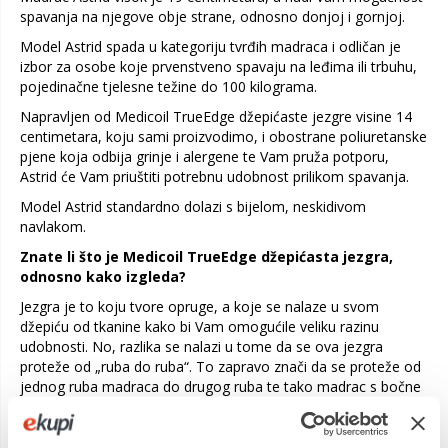
spavanja na njegove obje strane, odnosno donjoj i gornjoj.
Model Astrid spada u kategoriju tvrđih madraca i odličan je
izbor za osobe koje prvenstveno spavaju na leđima ili trbuhu,
pojedinačne tjelesne težine do 100 kilograma.
Napravljen od Medicoil TrueEdge džepićaste jezgre visine 14
centimetara, koju sami proizvodimo, i obostrane poliuretanske
pjene koja odbija grinje i alergene te Vam pruža potporu,
Astrid će Vam priuštiti potrebnu udobnost prilikom spavanja.
Model Astrid standardno dolazi s bijelom, neskidivom
navlakom.
Znate li što je Medicoil TrueEdge džepićasta jezgra,
odnosno kako izgleda?
Jezgra je to koju tvore opruge, a koje se nalaze u svom
džepiću od tkanine kako bi Vam omogućile veliku razinu
udobnosti. No, razlika se nalazi u tome da se ova jezgra
proteže od „ruba do ruba“. To zapravo znači da se proteže od
jednog ruba madraca do drugog ruba te tako madrac s bočne
strane nema potporu u vidu pjene već u vidu čvršće žice.
Ovakav način izrade Vam definitivno ne bi trebao ulijevati