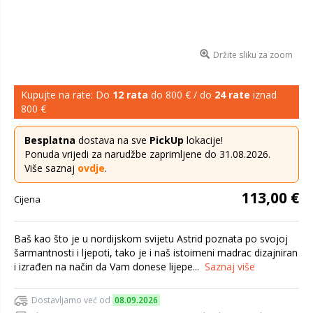
Držite sliku za zoom
Kupujte na rate: Do
12 rata
do 800 € / do
24 rate
iznad
800 €
Besplatna
dostava na sve
PickUp
lokacije!
Ponuda vrijedi za narudžbe zaprimljene do 31.08.2026.
Više saznaj
ovdje
.
113,00 €
Cijena
Baš kao što je u nordijskom svijetu Astrid poznata po svojoj
šarmantnosti i ljepoti, tako je i naš istoimeni madrac dizajniran
i izrađen na način da Vam donese lijepe...
Saznaj više
Dostavljamo već od
08.09.2026