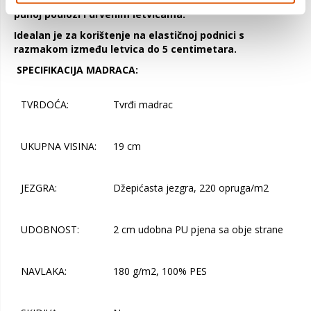
Model Astrid može se koristiti na elastičnim podnicama,
punoj podlozi i drvenim letvicama.
Idealan je za korištenje na elastičnoj podnici s
razmakom između letvica do 5 centimetara.
SPECIFIKACIJA MADRACA:
TVRDOĆA:
Tvrđi madrac
UKUPNA VISINA:
19 cm
JEZGRA:
Džepićasta jezgra, 220 opruga/m2
UDOBNOST:
2 cm udobna PU pjena sa obje strane
NAVLAKA:
180 g/m2, 100% PES