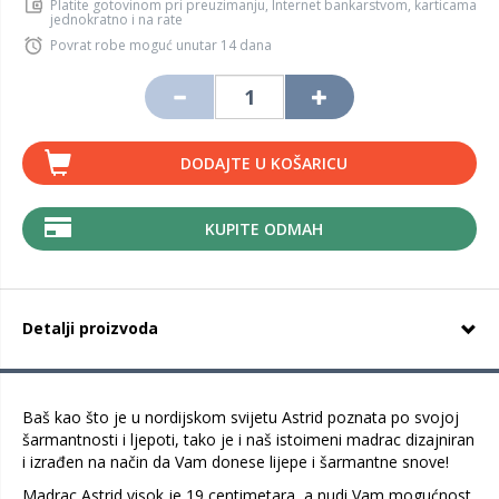
Platite gotovinom pri preuzimanju, Internet bankarstvom, karticama
jednokratno i na rate
Povrat robe moguć unutar 14 dana
DODAJTE U KOŠARICU
KUPITE ODMAH
Detalji proizvoda
Baš kao što je u nordijskom svijetu Astrid poznata po svojoj
šarmantnosti i ljepoti, tako je i naš istoimeni madrac dizajniran
i izrađen na način da Vam donese lijepe i šarmantne snove!
Madrac Astrid visok je 19 centimetara, a nudi Vam mogućnost