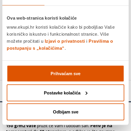
Platite gotovinom pri preuzimanju, Internet bankarstvom, karticama
jednokratno i na rate
Povrat robe moguć unutar 14 dana
Ova web-stranica koristi kolačiće
www.ekupi.hr koristi kolačiće kako bi poboljšao Vaše
korisničko iskustvo i funkcionalnost stranice. Više
možete pročitati u
Izjavi o privatnosti
i
Pravilima o
DODAJTE U KOŠARICU
postupanju s „kolačićima“
.
KUPITE ODMAH
Prihvaćam sve
Detalji proizvoda
Postavke kolačića
Odbijam sve
Zaštitni nadložak
pružit će zaštitu Vašem madracu, a uz
tkaninu od mikrovlakana proštepanu sa vatom gustoće
150 g/m2 vate
pružit će Vam i udoban san.
Periv je na