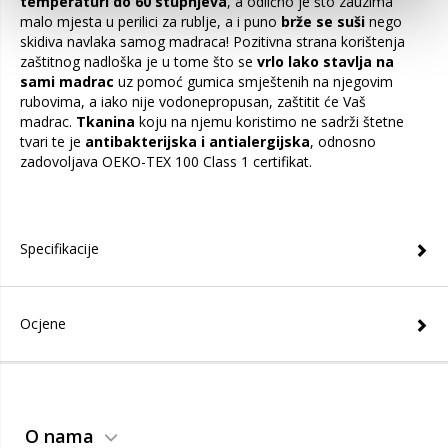
temperaturi do 60 stupnjeva
, a odlično je što zauzima
malo mjesta u perilici za rublje, a i puno
brže se suši
nego
skidiva navlaka samog madraca! Pozitivna strana korištenja
zaštitnog nadloška je u tome što se
vrlo lako stavlja na
sami madrac
uz pomoć gumica smještenih na njegovim
rubovima, a iako nije vodonepropusan, zaštitit će Vaš
madrac.
Tkanina
koju na njemu koristimo ne sadrži štetne
tvari te je
antibakterijska i antialergijska
, odnosno
zadovoljava OEKO-TEX 100 Class 1 certifikat.
Specifikacije
Ocjene
O nama