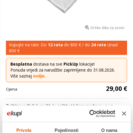
Držite sliku za zoom
Kupujte na rate: Do
12 rata
do 800 € / do
24 rate
iznad
800 €
Besplatna
dostava na sve
PickUp
lokacije!
Ponuda vrijedi za narudžbe zaprimljene do 31.08.2026.
Više saznaj
ovdje
.
29,00 €
Cijena
Zaštitni nadložak pružit će zaštitu Vašem madracu, a uz
tkaninu od mikrovlakana proštepanu sa vatom gustoće 150
g/m2 vate pružit će ...
Saznaj više
Privola
Pojedinosti
O nama
Dostavljamo već od
07.09.2026