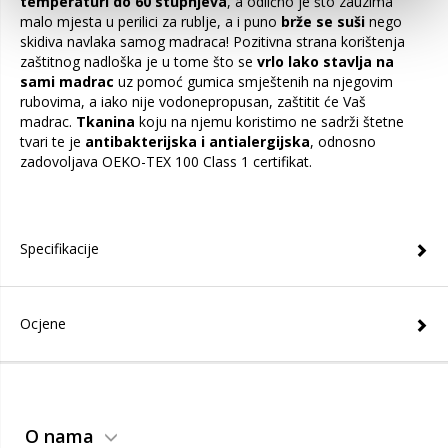
temperaturi do 60 stupnjeva
, a odlično je što zauzima
malo mjesta u perilici za rublje, a i puno
brže se suši
nego
skidiva navlaka samog madraca! Pozitivna strana korištenja
zaštitnog nadloška je u tome što se
vrlo lako stavlja na
sami madrac
uz pomoć gumica smještenih na njegovim
rubovima, a iako nije vodonepropusan, zaštitit će Vaš
madrac.
Tkanina
koju na njemu koristimo ne sadrži štetne
tvari te je
antibakterijska i antialergijska
, odnosno
zadovoljava OEKO-TEX 100 Class 1 certifikat.
Specifikacije
Ocjene
O nama