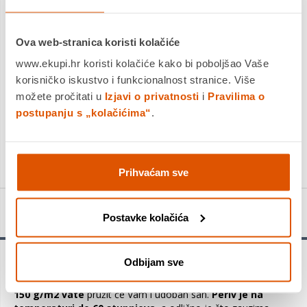
Platite gotovinom pri preuzimanju, Internet bankarstvom, karticama
jednokratno i na rate
Povrat robe moguć unutar 14 dana
Ova web-stranica koristi kolačiće
www.ekupi.hr koristi kolačiće kako bi poboljšao Vaše
korisničko iskustvo i funkcionalnost stranice. Više
možete pročitati u
Izjavi o privatnosti
i
Pravilima o
DODAJTE U KOŠARICU
postupanju s „kolačićima“
.
KUPITE ODMAH
Prihvaćam sve
Detalji proizvoda
Postavke kolačića
Odbijam sve
Zaštitni nadložak
pružit će zaštitu Vašem madracu, a uz
tkaninu od mikrovlakana proštepanu sa vatom gustoće
150 g/m2 vate
pružit će Vam i udoban san.
Periv je na