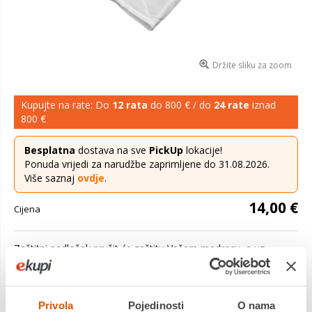
Držite sliku za zoom
Kupujte na rate: Do
12 rata
do 800 € / do
24 rate
iznad
800 €
Besplatna
dostava na sve
PickUp
lokacije!
Ponuda vrijedi za narudžbe zaprimljene do 31.08.2026.
Više saznaj
ovdje
.
14,00 €
Cijena
Zaštitni nadložak pružit će zaštitu Vašem madracu, a uz
tkaninu od mikrovlakana proštepanu sa vatom gustoće 150
g/m2 vate pružit će ...
Saznaj više
Privola
Pojedinosti
O nama
Dostavljamo već od
08.09.2026