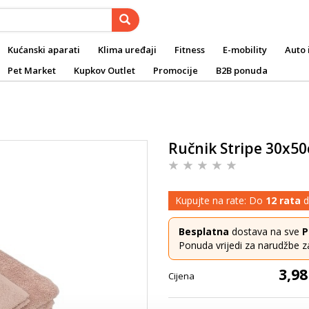
Kućanski aparati
Klima uređaji
Fitness
E-mobility
Auto 
Pet Market
Kupkov Outlet
Promocije
B2B ponuda
Ručnik Stripe 30x50
Kupujte na rate: Do
12 rata
d
Besplatna
dostava na sve
P
Ponuda vrijedi za narudžbe z
3,98
Cijena