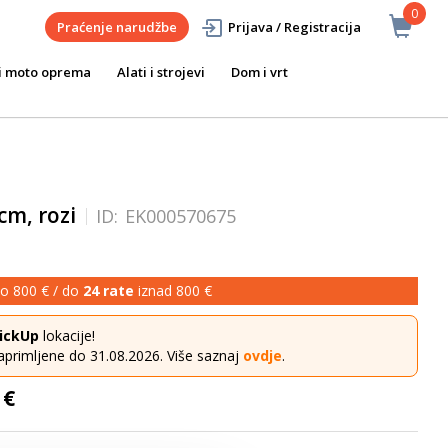
0
Praćenje narudžbe
Prijava / Registracija
i moto oprema
Alati i strojevi
Dom i vrt
cm, rozi
ID:
EK000570675
o 800 € / do
24 rate
iznad 800 €
ickUp
lokacije!
aprimljene do 31.08.2026. Više saznaj
ovdje
.
 €