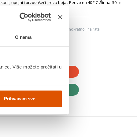
i , upojni i brzosušeći , roza boja . Perivo na 40 ° C .Širina: 50 cm
6
ju, Internet bankarstvom, karticama jednokratno i na rate
dana
O nama
anice. Više možete pročitati u
JTE U KOŠARICU
UPITE ODMAH
Prihvaćam sve