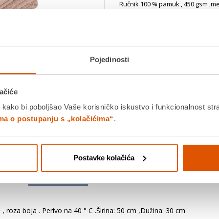
Ručnik 100 % pamuk , 450 gsm ,mekan
,Dužina: 30 cm
Saznaj više
Dostavljamo već od
12.08.202
Platite gotovinom pri preuziman
Povrat robe moguć unutar 14 
Pojedinosti
ačiće
Povucite preko slike za zoom
 kako bi poboljšao Vaše korisničko iskustvo i funkcionalnost str
DODA
ima o postupanju s „kolačićima“
.
K
Postavke kolačića
Detalji proizvoda
Specifikacije
Ocjene
 roza boja . Perivo na 40 ° C .Širina: 50 cm ,Dužina: 30 cm