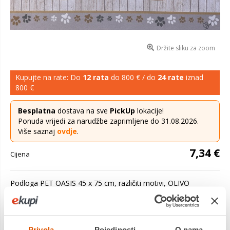
Držite sliku za zoom
Kupujte na rate: Do
12 rata
do 800 € / do
24 rate
iznad
800 €
Besplatna
dostava na sve
PickUp
lokacije!
Ponuda vrijedi za narudžbe zaprimljene do 31.08.2026.
Više saznaj
ovdje
.
7,34 €
Cijena
Podloga PET OASIS 45 x 75 cm, različiti motivi, OLIVO
TAPPETI OASI PET je izuzetno praktična prostirka modernog
dizajna s digitalnim tiskom. Dodatak koji vam pomaže...
Saznaj više
Privola
Pojedinosti
O nama