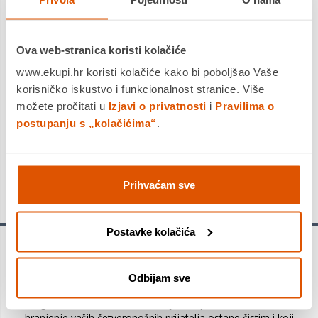
Platite gotovinom pri preuzimanju, Internet bankarstvom, karticama
jednokratno i na rate
Povrat robe moguć unutar 14 dana
Ova web-stranica koristi kolačiće
PROIZVOD JE NEDOSTUPAN
www.ekupi.hr koristi kolačiće kako bi poboljšao Vaše
korisničko iskustvo i funkcionalnost stranice. Više
KUPITE ODMAH
možete pročitati u
Izjavi o privatnosti
i
Pravilima o
postupanju s „kolačićima“
.
Usporedite proizvod
Prihvaćam sve
Detalji proizvoda
Postavke kolačića
Podloga PET OASIS 45 x 75 cm, različiti motivi, OLIVO
TAPPETI
Odbijam sve
OASI PET je izuzetno praktična prostirka modernog dizajna
s digitalnim tiskom. Dodatak koji vam pomaže da kutak za
hranjenje vaših četveronožnih prijatelja ostane čistim i koji