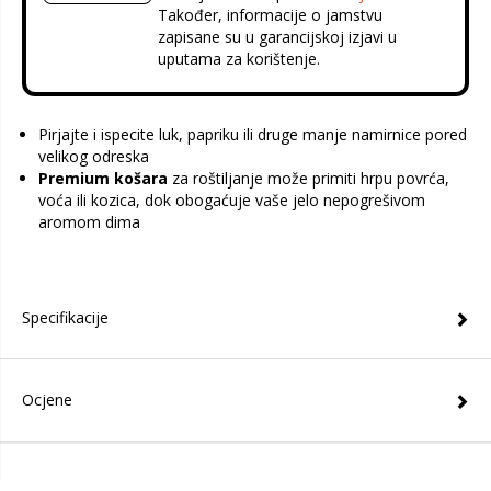
Također, informacije o jamstvu
zapisane su u garancijskoj izjavi u
uputama za korištenje.
Pirjajte i ispecite luk, papriku ili druge manje namirnice pored
velikog odreska
Premium košara
za roštiljanje može primiti hrpu povrća,
voća ili kozica, dok obogaćuje vaše jelo nepogrešivom
aromom dima
Specifikacije
Ocjene