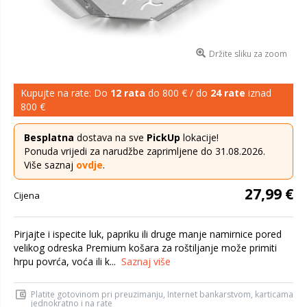
Držite sliku za zoom
Kupujte na rate: Do
12 rata
do 800 € / do
24 rate
iznad
800 €
Besplatna
dostava na sve
PickUp
lokacije!
Ponuda vrijedi za narudžbe zaprimljene do 31.08.2026.
Više saznaj
ovdje
.
27,99 €
Cijena
Pirjajte i ispecite luk, papriku ili druge manje namirnice pored
velikog odreska Premium košara za roštiljanje može primiti
hrpu povrća, voća ili k...
Saznaj više
Platite gotovinom pri preuzimanju, Internet bankarstvom, karticama
jednokratno i na rate