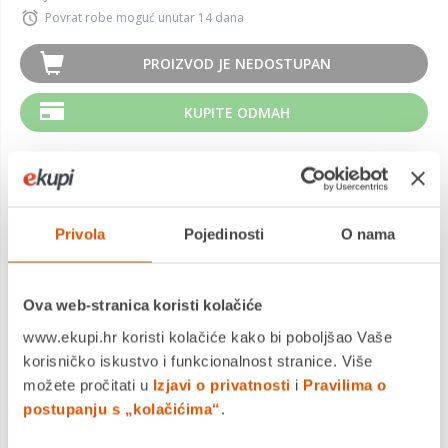
Povrat robe moguć unutar 14 dana
PROIZVOD JE NEDOSTUPAN
KUPITE ODMAH
MOGLO BI VAS ZANIMATI I OVO
Privola
Pojedinosti
O nama
Ova web-stranica koristi kolačiće
www.ekupi.hr koristi kolačiće kako bi poboljšao Vaše
korisničko iskustvo i funkcionalnost stranice. Više
možete pročitati u
Izjavi o privatnosti
i
Pravilima o
postupanju s „kolačićima“
.
Weber® Digitalni termometar IGrill™