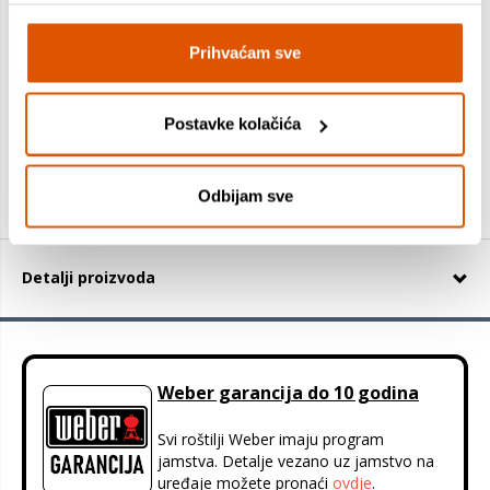
27,99 €
Prihvaćam sve
25,99 €
Postavke kolačića
+
Odbijam sve
Detalji proizvoda
Weber garancija do 10 godina
Svi roštilji Weber imaju program
jamstva. Detalje vezano uz jamstvo na
uređaje možete pronaći
ovdje
.