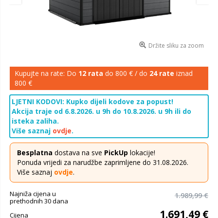
Držite sliku za zoom
Kupujte na rate: Do
12 rata
do 800 € / do
24 rate
iznad
800 €
LJETNI KODOVI: Kupko dijeli kodove za popust!
Akcija traje od 6.8.2026. u 9h do 10.8.2026. u 9h ili do
isteka zaliha.
Više saznaj
ovdje
.
Besplatna
dostava na sve
PickUp
lokacije!
Ponuda vrijedi za narudžbe zaprimljene do 31.08.2026.
Više saznaj
ovdje
.
Najniža cijena u
1.989,99 €
prethodnih 30 dana
1.691,49 €
Cijena