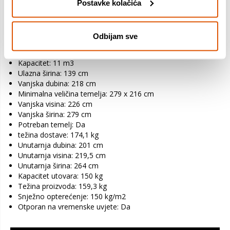
stijenkama
Postavke kolačića
Zidovi i krov ojačani čelikom - podnosi opterećenja snijega
Jednostavan pristup s dvokrilnim vratima
Otporan na vremenske uvjete i bez održavanja – neće
Odbijam sve
hrđati, trunuti niti se ljuštiti.
Prozori: 3
Kapacitet: 11 m3
Ulazna širina: 139 cm
Vanjska dubina: 218 cm
Minimalna veličina temelja: 279 x 216 cm
Vanjska visina: 226 cm
Vanjska širina: 279 cm
Potreban temelj: Da
težina dostave: 174,1 kg
Unutarnja dubina: 201 cm
Unutarnja visina: 219,5 cm
Unutarnja širina: 264 cm
Kapacitet utovara: 150 kg
Težina proizvoda: 159,3 kg
Snježno opterećenje: 150 kg/m2
Otporan na vremenske uvjete: Da