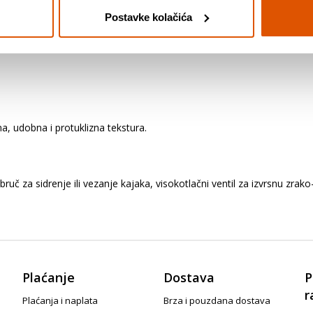
Postavke kolačića
klasični ruksak sa zip
, udobna i protuklizna tekstura.
uč za sidrenje ili vezanje kajaka, visokotlačni ventil za izvrsnu zrak
Plaćanje
Dostava
P
r
Plaćanja i naplata
Brza i pouzdana dostava