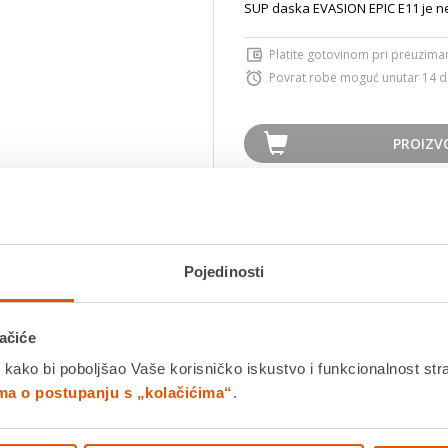
SUP daska EVASION EPIC E11 je ne
Platite gotovinom pri preuziman
Povrat robe moguć unutar 14 
PROIZV
K
Povucite preko slike za zoom
Pojedinosti
Detalji proizvoda
Specifikacije
Ocjene
ačiće
ION EPIC E11
je nevjerojatno lagan SUP, uz zadržavanje krutosti i op
 kako bi poboljšao Vaše korisničko iskustvo i funkcionalnost str
ima o postupanju s „kolačićima“
.
Zabava za
cijelu obitelj,
bez obzira na godine i mogućnosti. Čvrst i sta
 detaljima poput elastične trake za transport ili čuvanje stvari, uzdi
vodu i mnoštvo druge
praktične opreme.