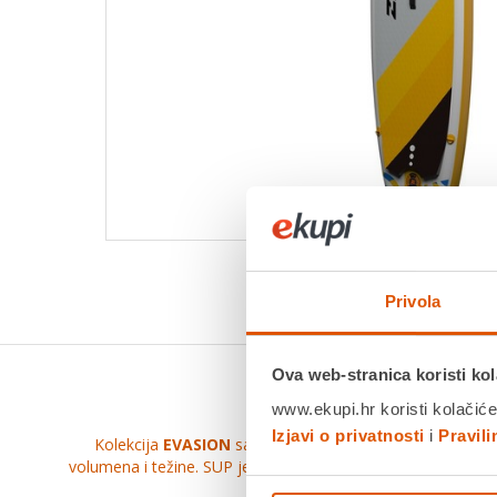
Privola
Ova web-stranica koristi kol
SUP daska
EVAS
www.ekupi.hr koristi kolačiće
Izjavi o privatnosti
i
Pravil
Kolekcija
EVASION
savršena je za učenje i opuštanje. 
volumena i težine. SUP je uz to opremljen raznim praktičnim