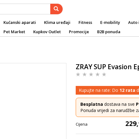
Kućanski aparati
Klima uređaji
Fitness
E-mobility
Auto 
Pet Market
Kupkov Outlet
Promocije
B2B ponuda
ZRAY SUP Evasion Ep
Kupujte na rate: Do
12 rata
d
Besplatna
dostava na sve
P
Ponuda vrijedi za narudžbe z
229,
Cijena