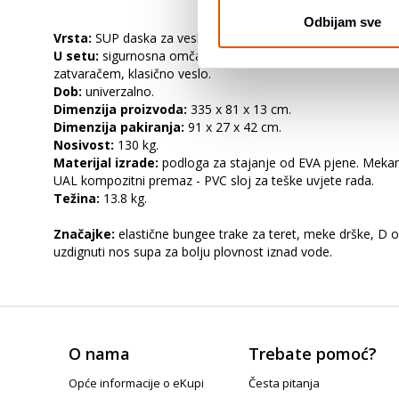
Odbijam sve
Vrsta:
SUP daska za veslanje na napuhavanje.
U setu:
sigurnosna omča za gležnjeve, ručna zračna pumpa, 
zatvaračem, klasično veslo.
Dob:
univerzalno.
Dimenzija proizvoda:
335 x 81 x 13 cm.
Dimenzija pakiranja:
91 x 27 x 42 cm.
Nosivost:
130 kg.
Materijal izrade:
podloga za stajanje od EVA pjene. Mekana
UAL kompozitni premaz - PVC sloj za teške uvjete rada.
Težina:
13.8 kg.
Značajke:
elastične bungee trake za teret, meke drške, D obr
uzdignuti nos supa za bolju plovnost iznad vode.
O nama
Trebate pomoć?
Opće informacije o eKupi
Česta pitanja