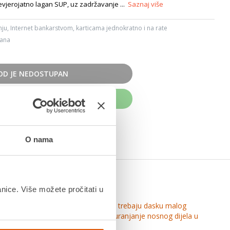
vjerojatno lagan SUP, uz zadržavanje ...
Saznaj više
ju, Internet bankarstvom, karticama jednokratno i na rate
dana
OD JE NEDOSTUPAN
UPITE ODMAH
O nama
timalne plovnosti.
anice. Više možete pročitati u
bilan oblik idealan je za supiste koji trebaju dasku malog
gnut nos trupa sprječava preduboko uranjanje nosnog dijela u