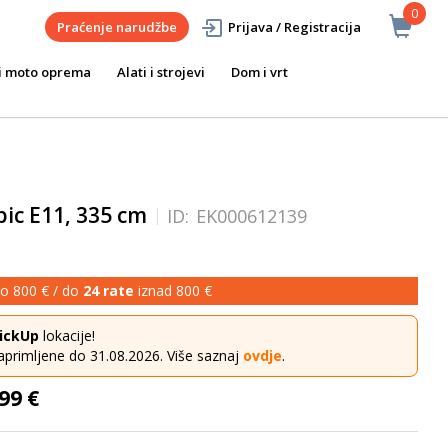
0
Praćenje narudžbe
Prijava / Registracija
i moto oprema
Alati i strojevi
Dom i vrt
ic E11, 335 cm
ID:
EK000612139
o 800 € / do
24 rate
iznad 800 €
ickUp
lokacije!
aprimljene do 31.08.2026. Više saznaj
ovdje
.
99 €