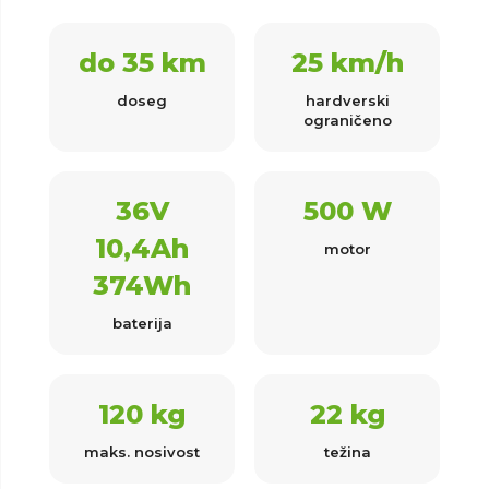
do 35 km
25 km/h
doseg
hardverski
ograničeno
36V
500 W
10,4Ah
motor
374Wh
baterija
120 kg
22 kg
maks. nosivost
težina