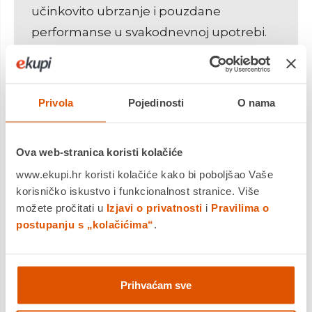
učinkovito ubrzanje i pouzdane
performanse u svakodnevnoj upotrebi.
Privola
Pojedinosti
O nama
Ova web-stranica koristi kolačiće
www.ekupi.hr koristi kolačiće kako bi poboljšao Vaše
korisničko iskustvo i funkcionalnost stranice. Više
možete pročitati u
Izjavi o privatnosti
i
Pravilima o
Sklapanje u nekoliko
postupanju s „kolačićima“
.
sekundi
Praktičan mehanizam za jednostavno
Prihvaćam sve
spremanje i transport.