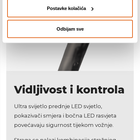
Široko gazište
Postavke kolačića
Presvučeno gumom za sigurniji i stabilniji
oslonac.
Odbijam sve
Smart BMS
Napredan sustav upravljanja baterijom za
veću sigurnost i dulji vijek trajanja.
M serija
Vidljivost i kontrola
Pouzdana platforma razvijena za
svakodnevnu gradsku mobilnost.
Ultra svijetlo prednje LED svjetlo,
pokazivači smjera i bočna LED rasvjeta
povećavaju sigurnost tijekom vožnje.
Straga se nalazi kombinacija stražnjeg