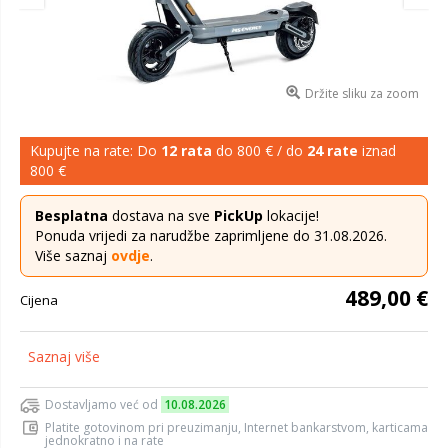
Držite sliku za zoom
Kupujte na rate: Do
12 rata
do 800 € / do
24 rate
iznad
800 €
Besplatna
dostava na sve
PickUp
lokacije!
Ponuda vrijedi za narudžbe zaprimljene do 31.08.2026.
Više saznaj
ovdje
.
489,00 €
Cijena
Saznaj više
Dostavljamo već od
10.08.2026
Platite gotovinom pri preuzimanju, Internet bankarstvom, karticama
jednokratno i na rate