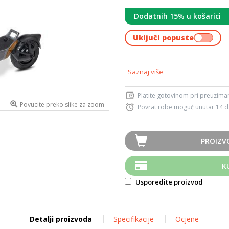
Dodatnih 15% u košarici
Uključi popuste
Saznaj više
Platite gotovinom pri preuziman
Povucite preko slike za zoom
Povrat robe moguć unutar 14 
PROIZV
K
Usporedite proizvod
Detalji proizvoda
Specifikacije
Ocjene