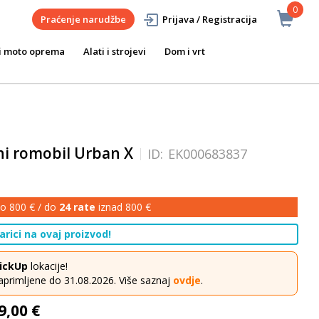
0
Praćenje narudžbe
Prijava / Registracija
i moto oprema
Alati i strojevi
Dom i vrt
ni romobil Urban X
ID:
EK000683837
o 800 € / do
24 rate
iznad 800 €
rici na ovaj proizvod!
ickUp
lokacije!
aprimljene do 31.08.2026. Više saznaj
ovdje
.
9,00 €