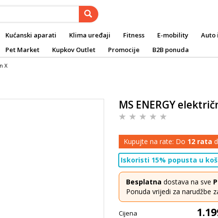
Kućanski aparati
Klima uređaji
Fitness
E-mobility
Auto 
Pet Market
Kupkov Outlet
Promocije
B2B ponuda
n X
MS ENERGY električ
Kupujte na rate: Do
12 rata
d
Iskoristi 15% popusta u koša
Besplatna
dostava na sve
P
Ponuda vrijedi za narudžbe z
1.19
Cijena