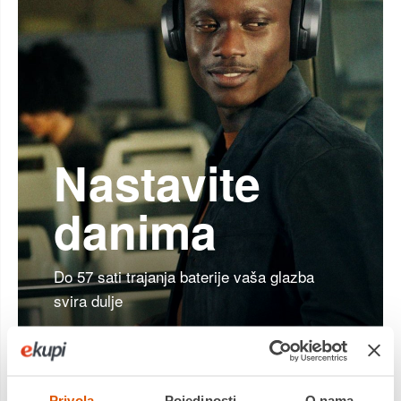
Nastavite
danima
Do 57 sati trajanja baterije vaša glazba
svira dulje
Privola
Pojedinosti
O nama