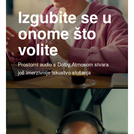
Izgubite se u
onome što
volite
Prostorni audio s Dolby Atmosom stvara
još imerzivnije iskustvo slušanja