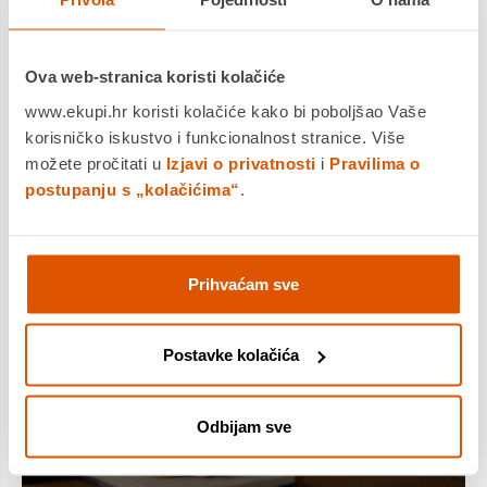
Ova web-stranica koristi kolačiće
www.ekupi.hr koristi kolačiće kako bi poboljšao Vaše
korisničko iskustvo i funkcionalnost stranice. Više
možete pročitati u
Izjavi o privatnosti
i
Pravilima o
postupanju s „kolačićima“
.
Isključite
Prihvaćam sve
ometanja
Postavke kolačića
Adaptivno poništavanje buke do tri puta
Odbijam sve
jače u srednjim frekvencijama nego
MOMENTUM 4 Wireless