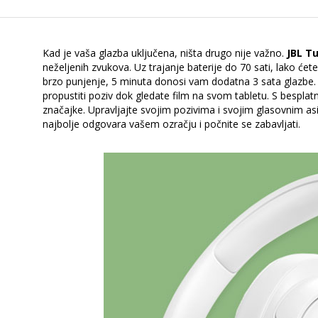
Kad je vaša glazba uključena, ništa drugo nije važno.
JBL T
neželjenih zvukova. Uz trajanje baterije do 70 sati, lako ćet
brzo punjenje, 5 minuta donosi vam dodatna 3 sata glazbe.
propustiti poziv dok gledate film na svom tabletu. S bespl
značajke. Upravljajte svojim pozivima i svojim glasovnim a
najbolje odgovara vašem ozračju i počnite se zabavljati.