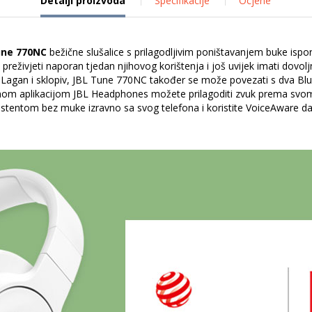
Detalji proizvoda
Specifikacije
Ocjene
une 770NC
bežične slušalice s prilagodljivim poništavanjem buke ispo
e preživjeti naporan tjedan njihovog korištenja i još uvijek imati dov
 Lagan i sklopiv, JBL Tune 770NC također se može povezati s dva B
atnom aplikacijom JBL Headphones možete prilagoditi zvuk prema svom
sistentom bez muke izravno sa svog telefona i koristite VoiceAware d