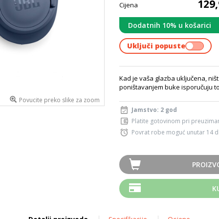
129,
Cijena
Dodatnih 10% u košarici
Uključi popuste
Kad je vaša glazba uključena, ništ
poništavanjem buke isporučuju to 
Povucite preko slike za zoom
Jamstvo: 2 god
Platite gotovinom pri preuziman
Povrat robe moguć unutar 14 
PROIZV
K