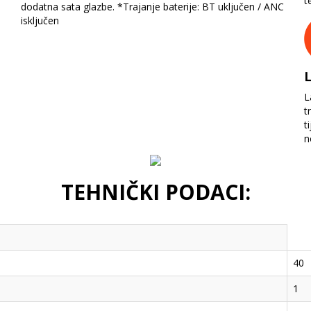
t
dodatna sata glazbe. *Trajanje baterije: BT uključen / ANC
isključen
L
L
t
t
n
TEHNIČKI PODACI:
40
1