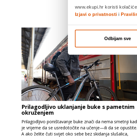
www.ekupi.hr koristi kolačiće
Izjavi o privatnosti
i
Pravil
Odbijam sve
Prilagodljivo uklanjanje buke s pametnim
okruženjem
Prilagodljivo poništavanje buke znači da nema smetnji ka
je vrijeme da se usredotočite na učenje—ili da se opustite
A ako želite čuti svijet oko sebe bez skidanja slušalica,