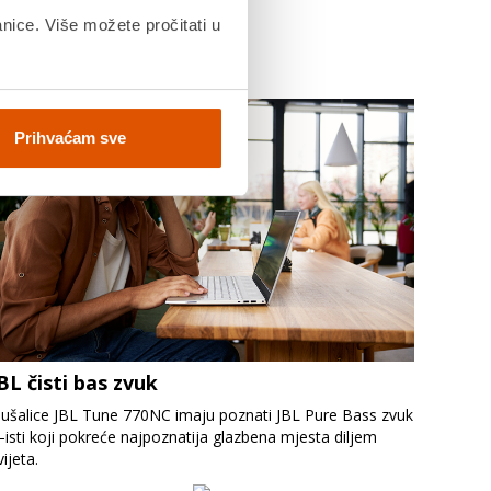
anice. Više možete pročitati u
Prihvaćam sve
BL čisti bas zvuk
lušalice JBL Tune 770NC imaju poznati JBL Pure Bass zvuk
isti koji pokreće najpoznatija glazbena mjesta diljem
vijeta.