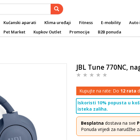
Kućanski aparati
Klima uređaji
Fitness
E-mobility
Auto 
Pet Market
Kupkov Outlet
Promocije
B2B ponuda
JBL Tune 770NC, nag
Kupujte na rate: Do
12 rata
d
Iskoristi 10% popusta u koša
isteka zaliha.
Besplatna
dostava na sve
P
Ponuda vrijedi za narudžbe z