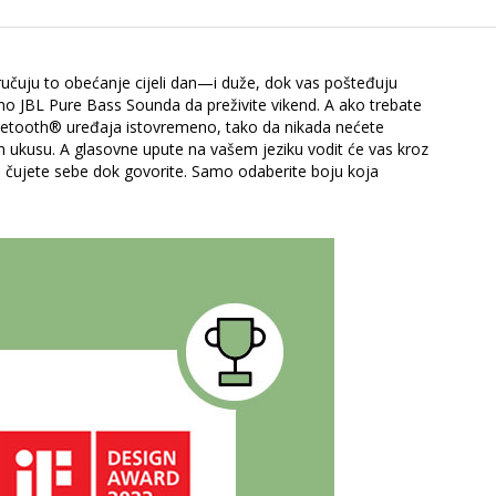
ručuju to obećanje cijeli dan—i duže, dok vas pošteđuju
oljno JBL Pure Bass Sounda da preživite vikend. A ako trebate
luetooth® uređaja istovremeno, tako da nikada nećete
 ukusu. A glasovne upute na vašem jeziku vodit će vas kroz
a čujete sebe dok govorite. Samo odaberite boju koja