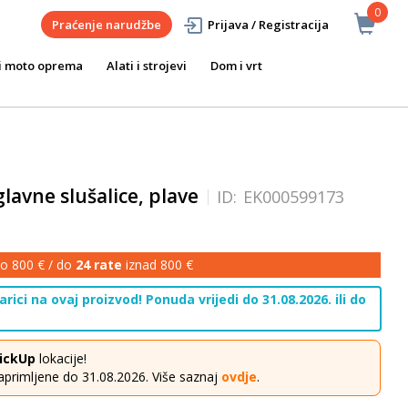
0
Praćenje narudžbe
Prijava / Registracija
i moto oprema
Alati i strojevi
Dom i vrt
lavne slušalice, plave
ID:
EK000599173
o 800 € / do
24 rate
iznad 800 €
rici na ovaj proizvod! Ponuda vrijedi do 31.08.2026. ili do
ickUp
lokacije!
aprimljene do 31.08.2026. Više saznaj
ovdje
.