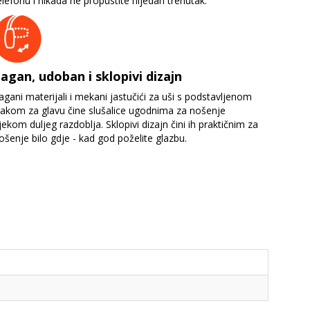
elefonu i nikada ne propustite nijedan trenutak.
agan, udoban i sklopivi dizajn
agani materijali i mekani jastučići za uši s podstavljenom
rakom za glavu čine slušalice ugodnima za nošenje
ijekom duljeg razdoblja. Sklopivi dizajn čini ih praktičnim za
ošenje bilo gdje - kad god poželite glazbu.