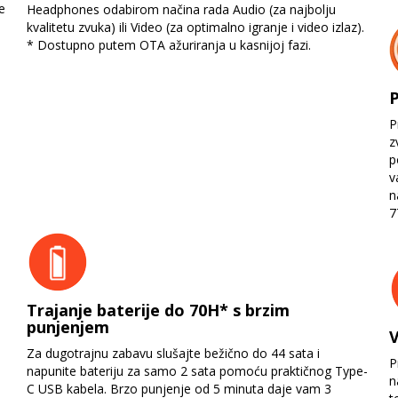
e
Headphones odabirom načina rada Audio (za najbolju
kvalitetu zvuka) ili Video (za optimalno igranje i video izlaz).
* Dostupno putem OTA ažuriranja u kasnijoj fazi.
P
P
z
p
v
n
7
Trajanje baterije do 70H* s brzim
punjenjem
V
Za dugotrajnu zabavu slušajte bežično do 44 sata i
P
napunite bateriju za samo 2 sata pomoću praktičnog Type-
n
C USB kabela. Brzo punjenje od 5 minuta daje vam 3