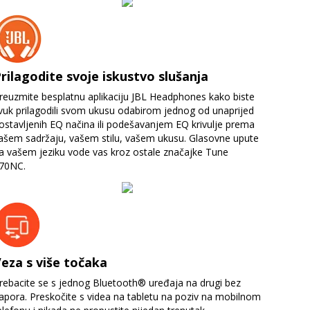
rilagodite svoje iskustvo slušanja
reuzmite besplatnu aplikaciju JBL Headphones kako biste
vuk prilagodili svom ukusu odabirom jednog od unaprijed
ostavljenih EQ načina ili podešavanjem EQ krivulje prema
ašem sadržaju, vašem stilu, vašem ukusu. Glasovne upute
a vašem jeziku vode vas kroz ostale značajke Tune
70NC.
eza s više točaka
rebacite se s jednog Bluetooth® uređaja na drugi bez
apora. Preskočite s videa na tabletu na poziv na mobilnom