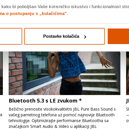
 kako bi poboljšao Vaše korisničko iskustvo i funkcionalnost str
ima o postupanju s „kolačićima“
.
Postavke kolačića
Bluetooth 5.3 s LE zvukom *
J
Bežično prenosite visokokvalitetni JBL Pure Bass Sound s
S
da
vašeg pametnog telefona uz pomoć najnovije Bluetooth
—
.
tehnologije. Optimizirajte performanse Bluetootha sa
s
značajkom Smart Audio & Video u aplikaciji JBL