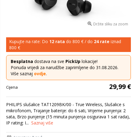
Držite sliku za zoom
Kupujte na rate: Do
12 rata
do 800 € / do
24 rate
iznad
800 €
Besplatna
dostava na sve
PickUp
lokacije!
Ponuda vrijedi za narudžbe zaprimljene do 31.08.2026.
Više saznaj
ovdje
.
29,99 €
Cijena
PHILIPS slušalice TAT1209BK/00 - True Wireless, Slušalice s
mikrofonom, Trajanje baterije: do 6 sati, Vrijeme punjenja: 2
sata, Brzo punjenje (15 minuta punjenja osigurava 1 sat rada),
IP rating: I...
Saznaj više