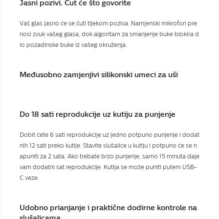
Jasni pozivi. Čut će što govorite
Vaš glas jasno će se čuti tijekom poziva. Namjenski mikrofon pre
nosi zvuk vašeg glasa, dok algoritam za smanjenje buke blokira d
io pozadinske buke iz vašeg okruženja.
Međusobno zamjenjivi silikonski umeci za uši
Do 18 sati reprodukcije uz kutiju za punjenje
Dobit ćete 6 sati reprodukcije uz jedno potpuno punjenje i dodat
nih 12 sati preko kutije. Stavite slušalice u kutiju i potpuno će se n
apuniti za 2 sata. Ako trebate brzo punjenje, samo 15 minuta daje
vam dodatni sat reprodukcije. Kutija se može puniti putem USB-
C veze.
Udobno prianjanje i praktične dodirne kontrole na
slušalicama