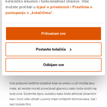
korisničko iskustvo i funkcionalnost stranice. Više
možete pročitati u
Izjavi o privatnosti
i
Pravilima o
postupanju s „kolačićima“
.
Prihvaćam sve
Postavke kolačića
Odbijam sve
Male i udobne slušalice koje vole snažan bas
Ove potpuno bežične slušalice koje se umeću u uši možda jesu
male, ali nećete morati povećavati glasnoću kako biste dobili naj
bolji zvuk. Dodirnite lijevu slušalicu kako biste aktivirali dinamični
bas i moći ćete uživati u punoj snazi omiljenih dionica basa, čak i
kad slušate tiho.