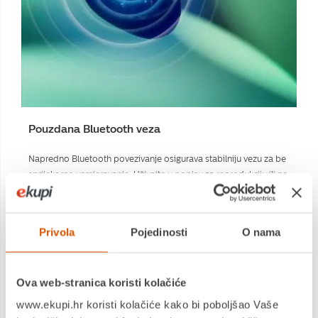
Pouzdana Bluetooth veza
Napredno Bluetooth povezivanje osigurava stabilniju vezu za be
sprijekorno usmjeravanje. Uživajte u popisu za reprodukciju ili ne
ometano slušajte omiljeni podcast bez iritantnog stišavanja zvuk
a.
Privola
Pojedinosti
O nama
Ova web-stranica koristi kolačiće
www.ekupi.hr koristi kolačiće kako bi poboljšao Vaše