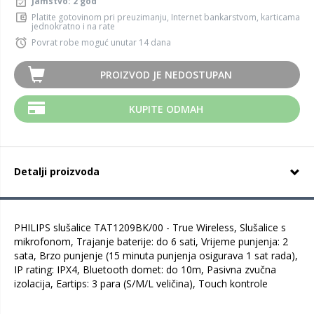
Jamstvo: 2 god
Platite gotovinom pri preuzimanju, Internet bankarstvom, karticama
jednokratno i na rate
Povrat robe moguć unutar 14 dana
PROIZVOD JE NEDOSTUPAN
KUPITE ODMAH
Detalji proizvoda
PHILIPS slušalice TAT1209BK/00 - True Wireless, Slušalice s
mikrofonom, Trajanje baterije: do 6 sati, Vrijeme punjenja: 2
sata, Brzo punjenje (15 minuta punjenja osigurava 1 sat rada),
IP rating: IPX4, Bluetooth domet: do 10m, Pasivna zvučna
izolacija, Eartips: 3 para (S/M/L veličina), Touch kontrole