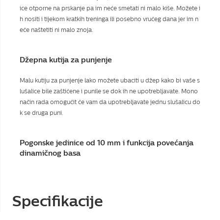
ice otporne na prskanje pa im neće smetati ni malo kiše. Možete i
h nositi i tijekom kratkih treninga ili posebno vrućeg dana jer im n
eće naštetiti ni malo znoja.
Džepna kutija za punjenje
Malu kutiju za punjenje lako možete ubaciti u džep kako bi vaše s
lušalice bile zaštićene i punile se dok ih ne upotrebljavate. Mono
način rada omogućit će vam da upotrebljavate jednu slušalicu do
k se druga puni.
Pogonske jedinice od 10 mm i funkcija povećanja
dinamičnog basa
Specifikacije