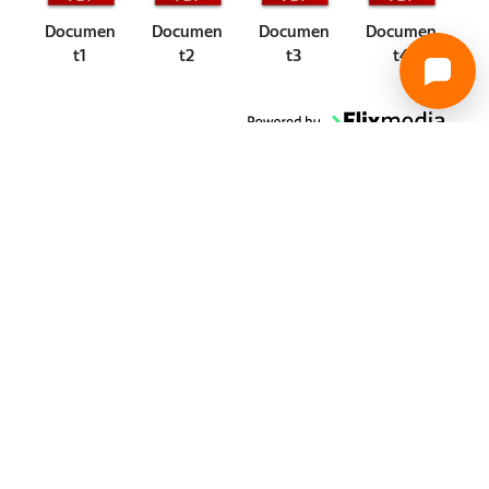
Documen
Documen
Documen
Documen
t1
t2
t3
t4
Specifikacije
Ocjene
O nama
Trebate pomoć?