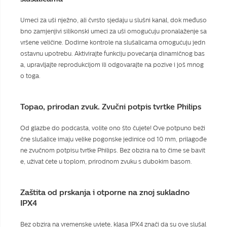
Umeci za uši nježno, ali čvrsto sjedaju u slušni kanal, dok međuso
bno zamjenjivi silikonski umeci za uši omogućuju pronalaženje sa
vršene veličine. Dodirne kontrole na slušalicama omogućuju jedn
ostavnu upotrebu. Aktivirajte funkciju povećanja dinamičnog bas
a, upravljajte reprodukcijom ili odgovarajte na pozive i još mnog
o toga.
Topao, prirodan zvuk. Zvučni potpis tvrtke Philips
Od glazbe do podcasta, volite ono što čujete! Ove potpuno beži
čne slušalice imaju velike pogonske jedinice od 10 mm, prilagođe
ne zvučnom potpisu tvrtke Philips. Bez obzira na to čime se bavit
e, uživat ćete u toplom, prirodnom zvuku s dubokim basom.
Zaštita od prskanja i otporne na znoj sukladno
IPX4
Bez obzira na vremenske uvjete, klasa IPX4 znači da su ove slušal