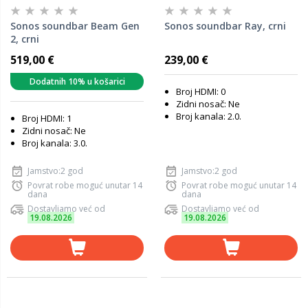
Sonos soundbar Beam Gen
Sonos soundbar Ray, crni
2, crni
519,00 €
239,00 €
Dodatnih 10% u košarici
Broj HDMI: 0
Zidni nosač: Ne
Broj kanala: 2.0.
Broj HDMI: 1
Zidni nosač: Ne
Broj kanala: 3.0.
Jamstvo:2 god
Jamstvo:2 god
Povrat robe moguć unutar 14
Povrat robe moguć unutar 14
dana
dana
Dostavljamo već od
Dostavljamo već od
19.08.2026
19.08.2026