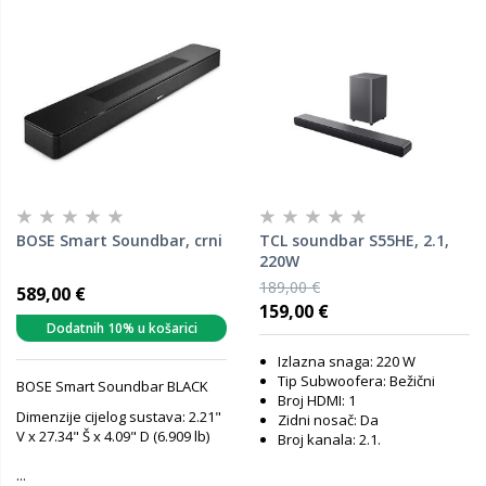
BOSE Smart Soundbar, crni
TCL soundbar S55HE, 2.1,
220W
189,00 €
589,00 €
159,00 €
Dodatnih 10% u košarici
Izlazna snaga: 220 W
Tip Subwoofera: Bežični
BOSE Smart Soundbar BLACK
Broj HDMI: 1
Dimenzije cijelog sustava: 2.21"
Zidni nosač: Da
V x 27.34" Š x 4.09" D (6.909 lb)
Broj kanala: 2.1.
...