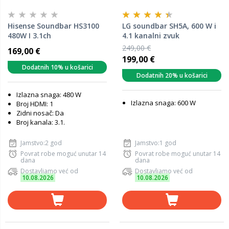
Hisense Soundbar HS3100
LG soundbar SH5A, 600 W i
480W I 3.1ch
4.1 kanalni zvuk
249,00 €
169,00 €
199,00 €
Dodatnih 10% u košarici
Dodatnih 20% u košarici
Izlazna snaga: 480 W
Izlazna snaga: 600 W
Broj HDMI: 1
Zidni nosač: Da
Broj kanala: 3.1.
Jamstvo:2 god
Jamstvo:1 god
Povrat robe moguć unutar 14
Povrat robe moguć unutar 14
dana
dana
Dostavljamo već od
Dostavljamo već od
10.08.2026
10.08.2026