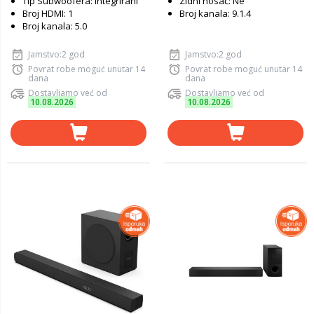
Tip Subwoofera: Integrirani
Zidni nosač: Ne
Broj HDMI: 1
Broj kanala: 9.1.4
Broj kanala: 5.0
Jamstvo:2 god
Jamstvo:2 god
Povrat robe moguć unutar 14
Povrat robe moguć unutar 14
dana
dana
Dostavljamo već od
Dostavljamo već od
10.08.2026
10.08.2026