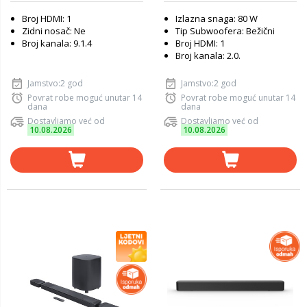
Broj HDMI: 1
Izlazna snaga: 80 W
Zidni nosač: Ne
Tip Subwoofera: Bežični
Broj kanala: 9.1.4
Broj HDMI: 1
Broj kanala: 2.0.
Jamstvo:2 god
Jamstvo:2 god
Povrat robe moguć unutar 14
Povrat robe moguć unutar 14
dana
dana
Dostavljamo već od
Dostavljamo već od
10.08.2026
10.08.2026