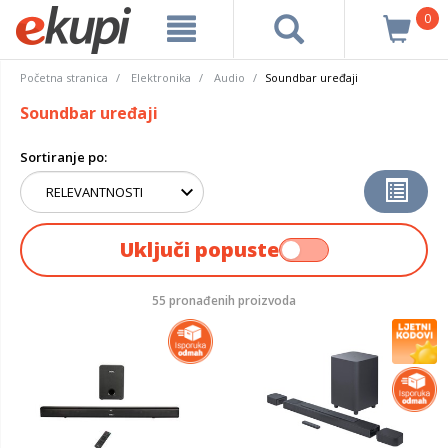
0
Početna stranica
Elektronika
Audio
Soundbar uređaji
Soundbar uređaji
Sortiranje po:
Uključi popuste
55 pronađenih proizvoda