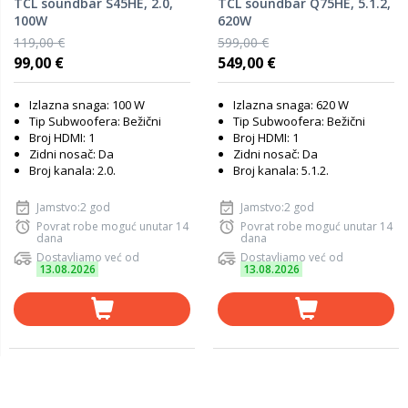
TCL soundbar S45HE, 2.0,
TCL soundbar Q75HE, 5.1.2,
100W
620W
119,00 €
599,00 €
99,00 €
549,00 €
Izlazna snaga: 100 W
Izlazna snaga: 620 W
Tip Subwoofera: Bežični
Tip Subwoofera: Bežični
Broj HDMI: 1
Broj HDMI: 1
Zidni nosač: Da
Zidni nosač: Da
Broj kanala: 2.0.
Broj kanala: 5.1.2.
Jamstvo:2 god
Jamstvo:2 god
Povrat robe moguć unutar 14
Povrat robe moguć unutar 14
dana
dana
Dostavljamo već od
Dostavljamo već od
13.08.2026
13.08.2026