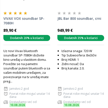
VIVAX VOX soundbar SP-
JBL Bar 800 soundbar, crni
7080H
89,90 €
949,99 €
Dodatnih 20% u košarici
Dodatnih 35% u košarici
Uz novi Vivax bluetooth
Izlazna snaga: 720 W
soundbar SP-7080H doživite
Tip Subwoofera: Bežični
kino uređaj u vlastitom domu.
Broj HDMI: 1
Povežite se na pametni
Zidni nosač: Da
soundbar putem bluetooth-a sa
Broj kanala: 2.0.
vašim mobilnim uređajem, za
povezivanje na tv uređaj imate
preg...
Jamstvo:2 god
Jamstvo:2 god
Povrat robe moguć unutar 14
Povrat robe moguć unutar 14
dana
dana
Dostavljamo već od
Dostavljamo već od
10.08.2026
10.08.2026