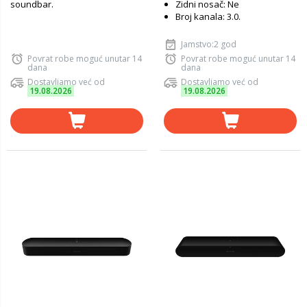
soundbar.
Zidni nosač: Ne
Broj kanala: 3.0.
Jamstvo:2 god
Povrat robe moguć unutar 14
Povrat robe moguć unutar 14
dana
dana
Dostavljamo već od
Dostavljamo već od
19.08.2026
19.08.2026