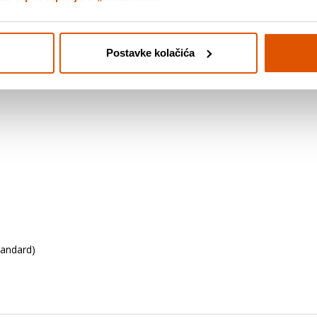
o kontrolerom.
Postavke kolačića
nika u bilo kojem trenutku, GL/GR tipke koje možeš slobodno mapirati 
tandard)