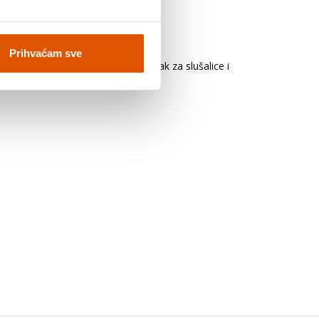
Prihvaćam sve
na bilo koju drugu tipku, priključak za slušalice i