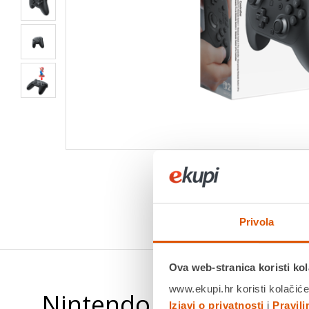
Privola
Ova web-stranica koristi kol
www.ekupi.hr koristi kolačiće
Nintendo Switch 2 Pro 
Izjavi o privatnosti
i
Pravil