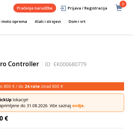
0
Praćenje narudžbe
Prijava / Registracija
i moto oprema
Alati i strojevi
Dom i vrt
ro Controller
ID:
EK000680779
o 800 € / do
24 rate
iznad 800 €
ickUp
lokacije!
aprimljene do 31.08.2026. Više saznaj
ovdje
.
0 €