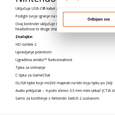
Uključuje USB-C® kabel za punjenje.
Podigni svoje igranje na višu razinu s Nintendo Switch 2 Pr
Odbijam sve
Ovaj kontroler uključuje C tipku za otvaranje GameChat izbor
headsetove te druge značajke.
Značajke:
HD rumble 2
Upravljanje pokretom
Ugrađena amiibo™ funkcionalnost
Tipka za snimanje
C tipka za GameChat
GL/GR tipke koje možeš mapirati na bilo koju tipku po želji
Audio priključak – 4-polni stereo 3.5 mm mini utikač (CTIA s
Samo za korištenje s Nintendo Switch 2 sustavom.