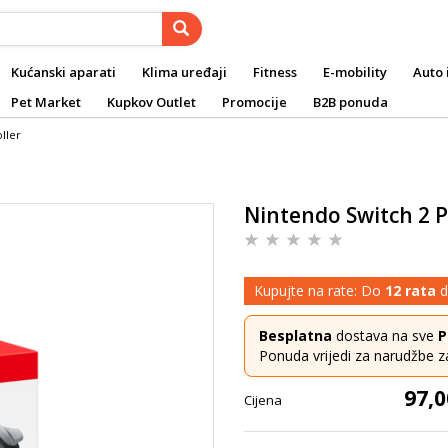
Kućanski aparati
Klima uređaji
Fitness
E-mobility
Auto 
Pet Market
Kupkov Outlet
Promocije
B2B ponuda
ller
Nintendo Switch 2 P
Kupujte na rate: Do
12 rata
d
Besplatna
dostava na sve
P
Ponuda vrijedi za narudžbe z
97,0
Cijena