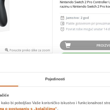
Nintendo Switch 2 Pro Controller 
razinu s Nintendo Switch 2 Pro kon
Jamstvo: 2 god
Platite gotovinom pri preuziman
Povrat robe moguć unutar 14 
PROIZV
Povucite preko slike za zoom
K
Usporedite proizvod
Pojedinosti
Detalji proizvoda
Specifikacije
Ocjene
ačiće
 kako bi poboljšao Vaše korisničko iskustvo i funkcionalnost str
Controller
ima o postupanju s „kolačićima“
.