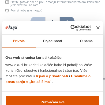
Platite gotovinom pri preuzimanju, Internet bankarstvom, karticama
jednokratno i na rate
Povrat robe nije moguć
DODAJTE U KOŠARICU
Privola
Pojedinosti
O nama
KUPITE ODMAH
Ova web-stranica koristi kolačiće
www.ekupi.hr koristi kolačiće kako bi poboljšao Vaše
Detalji proizvoda
korisničko iskustvo i funkcionalnost stranice. Više
možete pročitati u
Izjavi o privatnosti
i
Pravilima o
postupanju s „kolačićima“
.
Prihvaćam sve