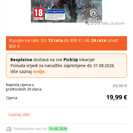
Držite sliku za zoom
Kupujte na rate: Do
12 rata
do 800 € / do
24 rate
iznad
800 €
Besplatna
dostava na sve
PickUp
lokacije!
Ponuda vrijedi za narudžbe zaprimljene do 31.08.2026.
Više saznaj
ovdje
.
Najniža cijena u
29,90 €
prethodnih 30 dana
19,99 €
Cijena
Saznaj više
Dostavljamo već od
19.08.2026