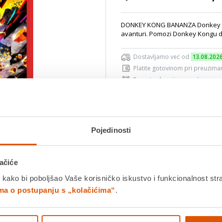
DONKEY KONG BANANZA Donkey Kon
avanturi. Pomozi Donkey Kongu da
Dostavljamo već od
13.08.202
Platite gotovinom pri preuziman
Povrat robe nije moguć
Povucite preko slike za zoom
Pojedinosti
DODA
ačiće
K
 kako bi poboljšao Vaše korisničko iskustvo i funkcionalnost str
ima o postupanju s „kolačićima“
.
Detalji proizvoda
Specifikacije
Ocjene