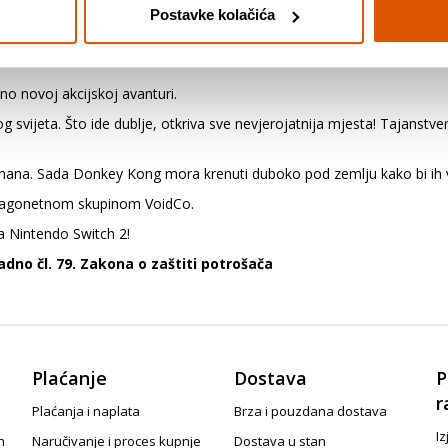
Postavke kolačića
NZA
o novoj akcijskoj avanturi.
ijeta. Što ide dublje, otkriva sve nevjerojatnija mjesta! Tajanstve
nana. Sada Donkey Kong mora krenuti duboko pod zemlju kako bi ih v
 zagonetnom skupinom VoidCo.
 Nintendo Switch 2!
dno čl. 79. Zakona o zaštiti potrošača
Plaćanje
Dostava
P
r
Plaćanja i naplata
Brza i pouzdana dostava
Iz
n
Naručivanje i proces kupnje
Dostava u stan