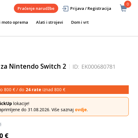
0
Praćenje narudžbe
Prijava / Registracija
i moto oprema
Alati i strojevi
Dom i vrt
a Nintendo Switch 2
ID:
EK000680781
o 800 € / do
24 rate
iznad 800 €
ickUp
lokacije!
aprimljene do 31.08.2026. Više saznaj
ovdje
.
€
0 €