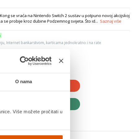
g se vraća na Nintendo Switch 2 sustav u potpuno novoj akcijskoj
 se probije kroz dubine Podzemnog svijeta. Što id...
Saznaj više
6
ju, Internet bankarstvom, karticama jednokratno i na rate
O nama
JTE U KOŠARICU
UPITE ODMAH
anice. Više možete pročitati u