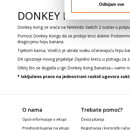
Odbijam sve
DONKEY KONG BANA
Donkey Kong se vraća na Nintendo Switch 2 sustav u potpun
Pomozi Donkey Kongu da se probije kroz dubine Podzemnog sv
dragocjenu hrpu banana.
Tijekom kaosa, VoidCo je ukrala svaku očaravajuću hrpu ba
DK upoznaje novog prijatelja! Zajedno kreću u potragu za
Otkrij što se događa u igri Donkey Kong Bananza—samo na
* Isključeno pravo na jednostrani raskid ugovora sukla
O nama
Trebate pomoć?
Opće informacije o eKupi
Česta pitanja
Prednosti kupnje na eKupi
Registracija i korisnički raču