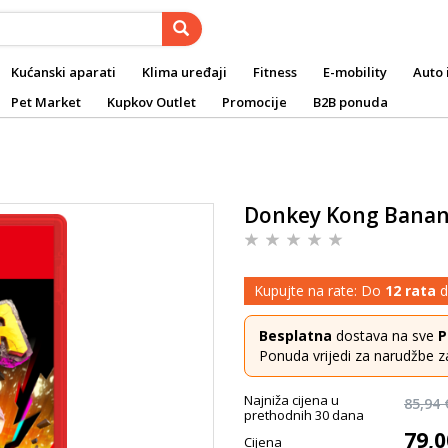
Kućanski aparati
Klima uređaji
Fitness
E-mobility
Auto 
Pet Market
Kupkov Outlet
Promocije
B2B ponuda
Donkey Kong Bananz
Kupujte na rate: Do
12 rata
d
Besplatna
dostava na sve
P
Ponuda vrijedi za narudžbe z
Najniža cijena u
85,94 
prethodnih 30 dana
79,0
Cijena