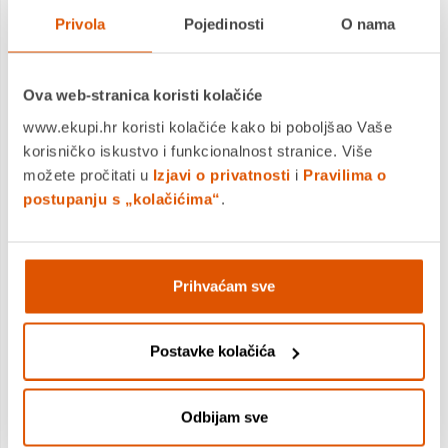
Privola
Pojedinosti
O nama
Ova web-stranica koristi kolačiće
www.ekupi.hr koristi kolačiće kako bi poboljšao Vaše
korisničko iskustvo i funkcionalnost stranice. Više
možete pročitati u
Izjavi o privatnosti
i
Pravilima o
Borite se za pobjedu i ostvarite svoju
postupanju s „kolačićima“
.
želju u igri Fire Emblem: Fortune’s
Weave na Nintendo Switchu 2.
Carstvo Dagdan prosperiralo je pod vladavinom
Prihvaćam sve
bogova punih 1.500 godina. Glavni grad, Dagsion,
domaćin je Herojskih igara – čiji pobjednik dobiva
pravo na ispunjenje jedne želje. Moćni borci iz cijele
Postavke kolačića
zemlje okupili su se kako bi sudjelovali.
Priča igre Fire Emblem: Fortune’s Weave vrti se oko
Odbijam sve
četvero junaka: