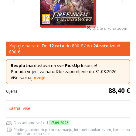
Držite sliku za zoom
Kupujte na rate: Do
12 rata
do 800 € / do
24 rate
iznad
800 €
Besplatna
dostava na sve
PickUp
lokacije!
Ponuda vrijedi za narudžbe zaprimljene do 31.08.2026.
Više saznaj
ovdje
.
88,40 €
Cijena
Saznaj više
Dostavljamo već od
17.09.2026
Platite gotovinom pri preuzimanju, Internet bankarstvom, karticama
jednokratno i na rate