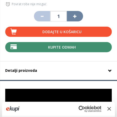
Povrat robe nije moguć
DODAJTE U KOŠARICU
KUPITE ODMAH
Detalji proizvoda