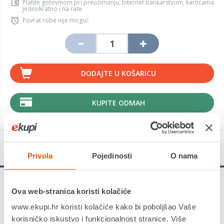
Platite gotovinom pri preuzimanju, Internet bankarstvom, karticama
jednokratno i na rate
Povrat robe nije moguć
DODAJTE U KOŠARICU
KUPITE ODMAH
Detalji proizvoda
Privola
Pojedinosti
O nama
Uputite se u novu avanturu uz Marvel's Spider-Man
Ova web-stranica koristi kolačiće
2!
Koristite nova Web Wings za putovanje
Marvelovim New
www.ekupi.hr koristi kolačiće kako bi poboljšao Vaše
Yorkom
, brzo se prebacujući između
Petera Parkera i
Milesa Moralesa
kako biste doživjeli različite priče i epske
korisničko iskustvo i funkcionalnost stranice. Više