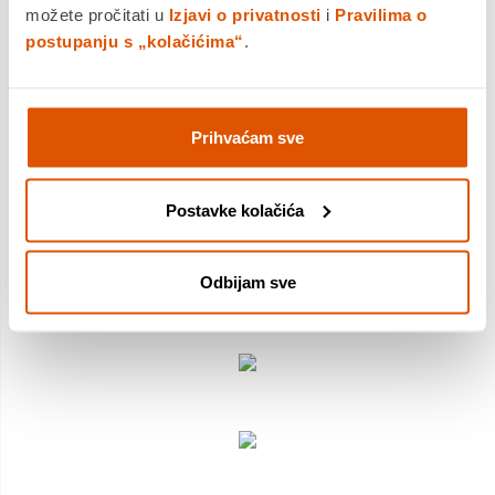
nove moći, dok kultni negativac
Venom
prijeti uništiti njihove
možete pročitati u
Izjavi o privatnosti
i
Pravilima o
živote, njihov grad i one koje ljubav.
postupanju s „kolačićima“
.
Prihvaćam sve
Postavke kolačića
Odbijam sve