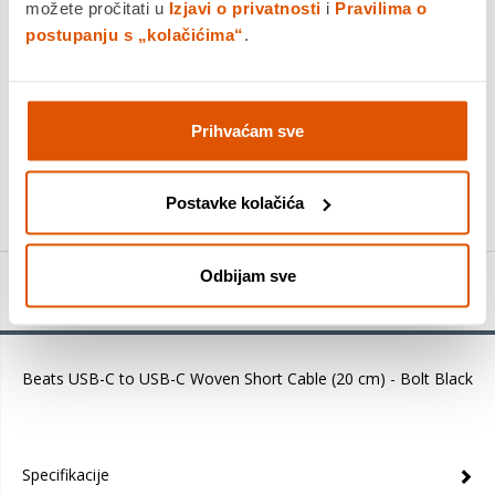
Platite gotovinom pri preuzimanju, Internet bankarstvom, karticama
možete pročitati u
Izjavi o privatnosti
i
Pravilima o
jednokratno i na rate
postupanju s „kolačićima“
.
Povrat robe moguć unutar 14 dana
PROIZVOD JE NEDOSTUPAN
Prihvaćam sve
KUPITE ODMAH
Usporedite proizvod
Postavke kolačića
Odbijam sve
Detalji proizvoda
Beats USB-C to USB-C Woven Short Cable (20 cm) - Bolt Black
Specifikacije